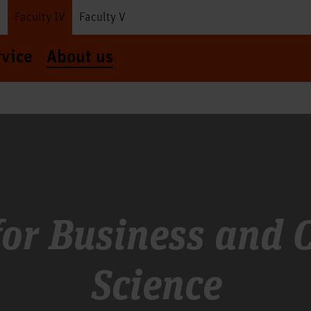
I
Faculty IV
Faculty V
rvice
About us
for Business and
Science