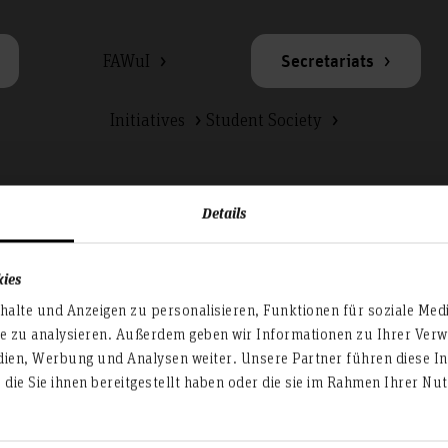
FAWuI
Secretariats
Initiatives
Student Society
Details
kies
alte und Anzeigen zu personalisieren, Funktionen für soziale Med
te zu analysieren. Außerdem geben wir Informationen zu Ihrer Ve
cs
dien, Werbung und Analysen weiter. Unsere Partner führen diese I
die Sie ihnen bereitgestellt haben oder die sie im Rahmen Ihrer N
Dean's Office
Secre