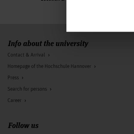
Info about the university
Contact & Arrival
Homepage of the Hochschule Hannover
Press
Search for persons
Career
Follow us