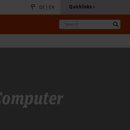
|
Quicklinks
DE
EN
Search
 Computer