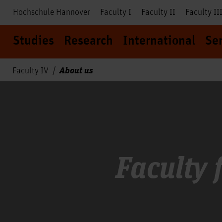
Hochschule Hannover
Faculty I
Faculty II
Faculty II
Studies
Research
International
Se
About us
Faculty IV
Faculty 