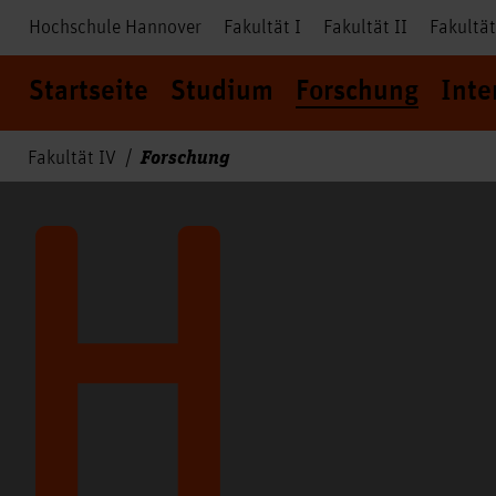
Hochschule Hannover
Fakultät I
Fakultät II
Fakultät
Startseite
Studium
Forschung
Inte
Forschung
Fakultät IV