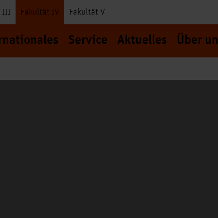
 III
Fakultät IV
Fakultät V
rnationales
Service
Aktuelles
Über un