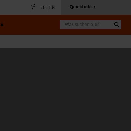
|
Quicklinks
DE
EN
s
Suche