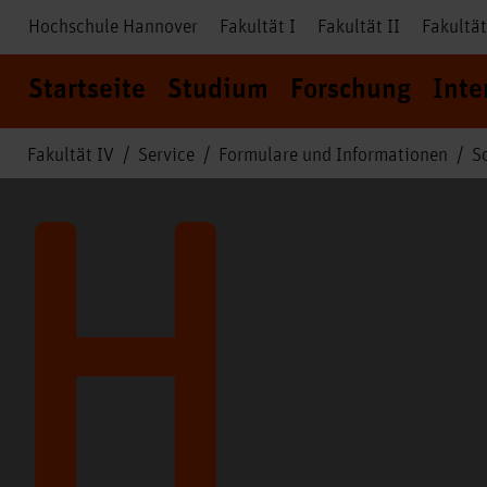
Hochschule Hannover
Fakultät I
Fakultät II
Fakultät
Startseite
Studium
Forschung
Inte
Fakultät IV
Service
Formulare und Informationen
S