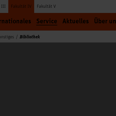
 III
Fakultät IV
Fakultät V
rnationales
Service
Aktuelles
Über un
Bibliothek
onstiges