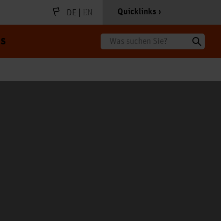
|
EN
Quicklinks
DE
s
Suche