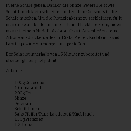
in eine Schale geben. Danach die Minze, Petersilie sowie
Schnittlauch klein schneiden und zu dem Couscous in die
Schale mischen. Um die Pistazienkerne zu zerkleinern, füllt
man diese am besten in eine Tüte und hackt sie klein, indem
man mit einem Nudelholz darauf haut. Anschließend eine
Zitrone ausdrücken, alles mit Salz, Pfeffer, Knoblauch- und
Paprikagewürz vermengen und genießen.
Der Salat ist innerhalb von 15 Minuten zubereitet und
überzeugte bis jetzt jeden!
Zutaten:
100g Couscous
1 Granatapfel
200g Feta
Minze
Petersilie
Schnittlauch
Salz/Pfeffer/Paprika edelsüß/Knoblauch
150g Pistazien
1 Zitrone