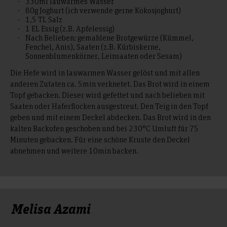
330ml lauwarmes Wasser
80g Joghurt (ich verwende gerne Kokosjoghurt)
1,5 TL Salz
1 EL Essig (z.B. Apfelessig)
Nach Belieben: gemahlene Brotgewürze (Kümmel,
Fenchel, Anis), Saaten (z.B. Kürbiskerne,
Sonnenblumenkörner, Leinsaaten oder Sesam)
Die Hefe wird in lauwarmen Wasser gelöst und mit allen
anderen Zutaten ca. 5min verknetet. Das Brot wird in einem
Topf gebacken. Dieser wird gefettet und nach belieben mit
Saaten oder Haferflocken ausgestreut. Den Teig in den Topf
geben und mit einem Deckel abdecken. Das Brot wird in den
kalten Backofen geschoben und bei 230°C Umluft für 75
Minuten gebacken. Für eine schöne Kruste den Deckel
abnehmen und weitere 10min backen.
Melisa Azami