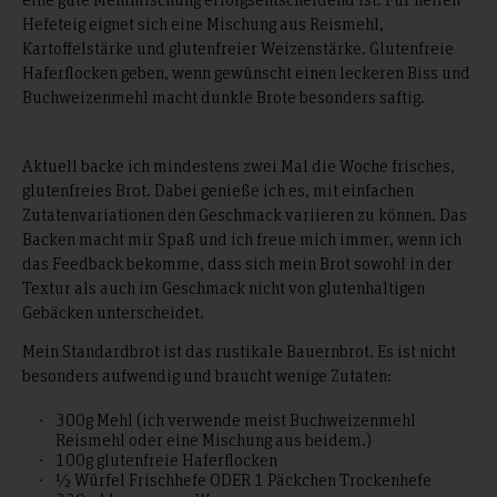
Hefeteig eignet sich eine Mischung aus Reismehl,
Kartoffelstärke und glutenfreier Weizenstärke. Glutenfreie
Haferflocken geben, wenn gewünscht einen leckeren Biss und
Buchweizenmehl macht dunkle Brote besonders saftig.
Aktuell backe ich mindestens zwei Mal die Woche frisches,
glutenfreies Brot. Dabei genieße ich es, mit einfachen
Zutatenvariationen den Geschmack variieren zu können. Das
Backen macht mir Spaß und ich freue mich immer, wenn ich
das Feedback bekomme, dass sich mein Brot sowohl in der
Textur als auch im Geschmack nicht von glutenhaltigen
Gebäcken unterscheidet.
Mein Standardbrot ist das rustikale Bauernbrot. Es ist nicht
besonders aufwendig und braucht wenige Zutaten:
300g Mehl (ich verwende meist Buchweizenmehl
Reismehl oder eine Mischung aus beidem.)
100g glutenfreie Haferflocken
½ Würfel Frischhefe ODER 1 Päckchen Trockenhefe