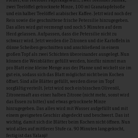
zwei Teelöffel getrocknete Minze, 100 ml Granatapfelsoße
und ein halber Teelöffel arabischer Kaffee. Jetzt wird noch der
Reis sowie die geschnittene frische Petersilie hinzugegeben.
Das alles wird gut vermengt und noch 5 Minuten auf dem
Herd gelassen. Aufpassen, dass die Petersilie nicht zu
schwarz wird. Jetzt werden die Zitronen und die Kartoffeln in
dünne Scheiben geschnitten und anschließend in einem
großen Topf als zwei Schichten übereinander ausgelegt. Nun
können die Weinblätter gefüllt werden, hierfür nimmt man
pro Blatt eine kleine Menge aus der Pfanne und wickelt sie im
gut ein, sodass sich das Blatt möglichst nicht beim Kochen
öffnet. Sind alle Blätter gefüllt, werden diese im Topf
sorgfältig verteilt. Jetzt wird noch ein bisschen Olivenöl,
Zitronensaft aus einer halben Zitrone (nicht mehr, sonst wird
das Essen zu bitter) und etwas getrocknete Minze
hinzugegeben. Das alles wird mit Wasser aufgefüllt und mit
einem geeigneten Geschirr abgedeckt und beschwert. Das ist
wichtig, damit sich die Blätter beim Kochen nicht öffnen. Nun
wird alles auf mittlerer Stufe ca. 90 Minuten lang gekocht,
fertig ist das Yalanji!