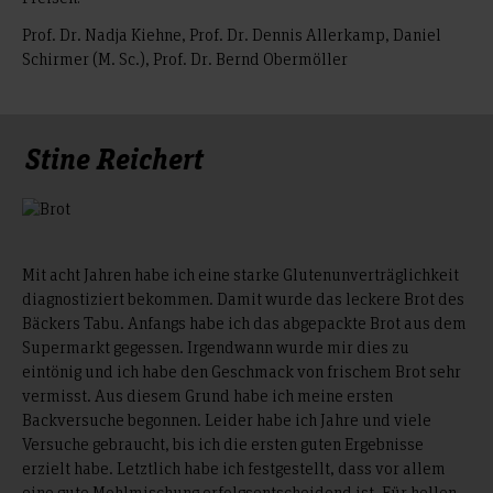
Prof. Dr. Nadja Kiehne, Prof. Dr. Dennis Allerkamp, Daniel
Schirmer (M. Sc.), Prof. Dr. Bernd Obermöller
Stine Reichert
Mit acht Jahren habe ich eine starke Glutenunverträglichkeit
diagnostiziert bekommen. Damit wurde das leckere Brot des
Bäckers Tabu. Anfangs habe ich das abgepackte Brot aus dem
Supermarkt gegessen. Irgendwann wurde mir dies zu
eintönig und ich habe den Geschmack von frischem Brot sehr
vermisst. Aus diesem Grund habe ich meine ersten
Backversuche begonnen. Leider habe ich Jahre und viele
Versuche gebraucht, bis ich die ersten guten Ergebnisse
erzielt habe. Letztlich habe ich festgestellt, dass vor allem
eine gute Mehlmischung erfolgsentscheidend ist. Für hellen