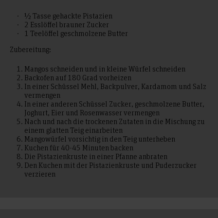
½ Tasse gehackte Pistazien
2 Esslöffel brauner Zucker
1 Teelöffel geschmolzene Butter
Zubereitung:
Mangos schneiden und in kleine Würfel schneiden
Backofen auf 180 Grad vorheizen
In einer Schüssel Mehl, Backpulver, Kardamom und Salz
vermengen
In einer anderen Schüssel Zucker, geschmolzene Butter,
Joghurt, Eier und Rosenwasser vermengen
Nach und nach die trockenen Zutaten in die Mischung zu
einem glatten Teig einarbeiten
Mangowürfel vorsichtig in den Teig unterheben
Kuchen für 40-45 Minuten backen
Die Pistazienkruste in einer Pfanne anbraten
Den Kuchen mit der Pistazienkruste und Puderzucker
verzieren