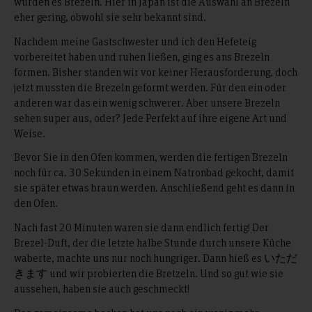
wurden es Brezeln. Hier in Japan ist die Auswahl an Brezeln
eher gering, obwohl sie sehr bekannt sind.
Nachdem meine Gastschwester und ich den Hefeteig
vorbereitet haben und ruhen ließen, ging es ans Brezeln
formen. Bisher standen wir vor keiner Herausforderung, doch
jetzt mussten die Brezeln geformt werden. Für den ein oder
anderen war das ein wenig schwerer. Aber unsere Brezeln
sehen super aus, oder? Jede Perfekt auf ihre eigene Art und
Weise.
Bevor Sie in den Ofen kommen, werden die fertigen Brezeln
noch für ca. 30 Sekunden in einem Natronbad gekocht, damit
sie später etwas braun werden. Anschließend geht es dann in
den Ofen.
Nach fast 20 Minuten waren sie dann endlich fertig! Der
Brezel-Duft, der die letzte halbe Stunde durch unsere Küche
waberte, machte uns nur noch hungriger. Dann hieß es いただ
きます und wir probierten die Bretzeln. Und so gut wie sie
aussehen, haben sie auch geschmeckt!