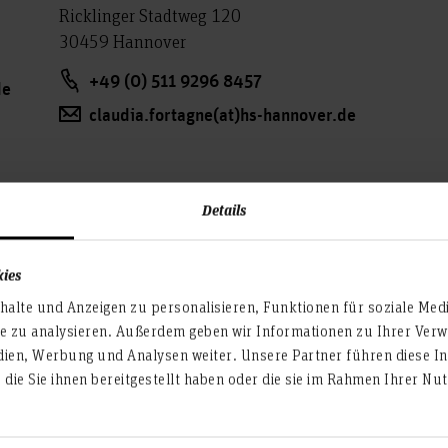
Ricklinger Stadtweg 120
30459 Hannover
+49 (0) 511 9296 8457
de
claudia.fortagne(at)hs-hannover.de
Details
kies
alte und Anzeigen zu personalisieren, Funktionen für soziale Med
che Fragen
te zu analysieren. Außerdem geben wir Informationen zu Ihrer Ve
ng
dien, Werbung und Analysen weiter. Unsere Partner führen diese I
die Sie ihnen bereitgestellt haben oder die sie im Rahmen Ihrer N