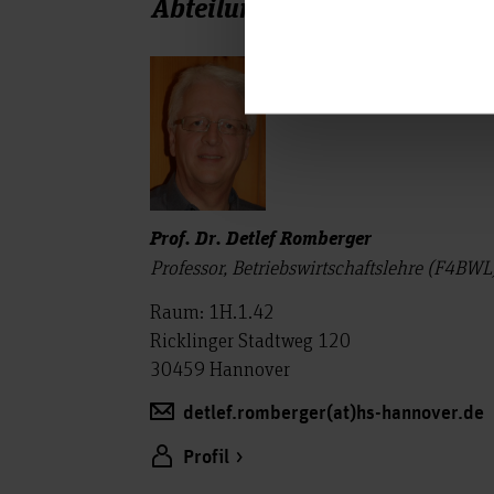
Abteilung Betriebswirtschaf
Prof. Dr. Detlef Romberger
Professor, Betriebswirtschaftslehre (F4BWL
Raum: 1H.1.42
Ricklinger Stadtweg 120
30459 Hannover
detlef.romberger(at)hs-hannover.de
Profil