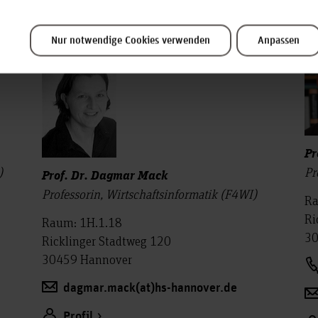
t
Abteilung
A
Wirtschaftsinformatik
Nur notwendige Cookies verwenden
Anpassen
Pr
)
Pr
Prof. Dr. Dagmar Mack
Professorin, Wirtschaftsinformatik (F4WI)
Ra
Ri
Raum: 1H.1.18
30
Ricklinger Stadtweg 120
30459 Hannover
dagmar.mack(at)hs-hannover.de
Profil