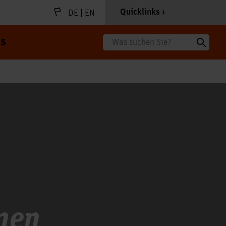
|
Quicklinks
DE
EN
s
Suche
nen