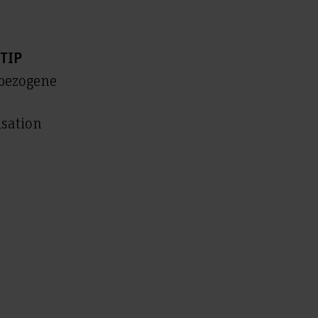
 TIP
nbezogene
isation