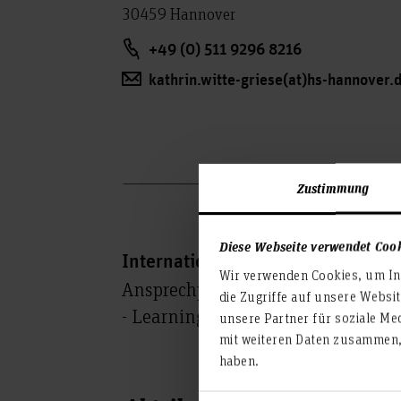
30459 Hannover
+49 (0) 511 9296 8216
kathrin.witte-griese(at)hs-hannover.
Zustimmung
Diese Webseite verwendet Coo
International Coordinators
Wir verwenden Cookies, um Inh
Ansprechpartner*innen für fachli
die Zugriffe auf unsere Websi
- Learning Agreement, Anerkennu
unsere Partner für soziale Me
mit weiteren Daten zusammen, 
haben.