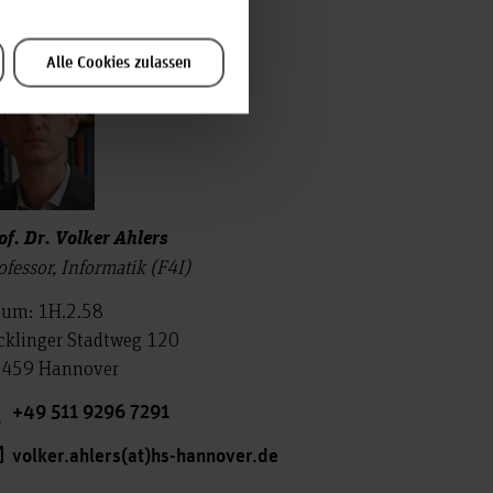
bteilung Informatik
Alle Cookies zulassen
of. Dr. Volker Ahlers
ofessor, Informatik (F4I)
um: 1H.2.58
cklinger Stadtweg 120
459 Hannover
+49 511 9296 7291
volker.ahlers(at)hs-hannover.de