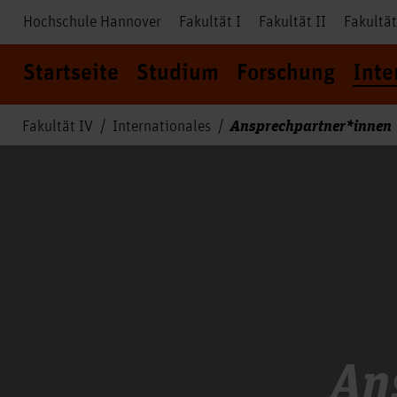
Hochschule Hannover
Fakultät I
Fakultät II
Fakultät
Startseite
Studium
Forschung
Inte
Ansprechpartner*innen
Fakultät IV
Internationales
An