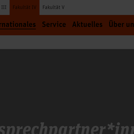
 III
Fakultät IV
Fakultät V
rnationales
Service
Aktuelles
Über un
sprechpartner*in