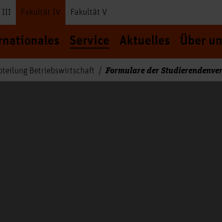
 III
Fakultät IV
Fakultät V
rnationales
Service
Aktuelles
Über un
Formulare der Studierendenve
bteilung Betriebswirtschaft