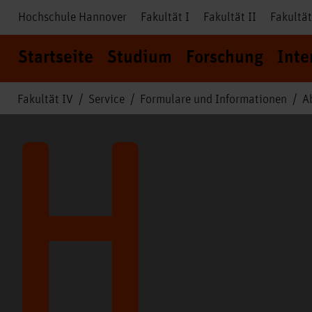
Hochschule Hannover
Fakultät I
Fakultät II
Fakultät
Startseite
Studium
Forschung
Inte
Fakultät IV
Service
Formulare und Informationen
A