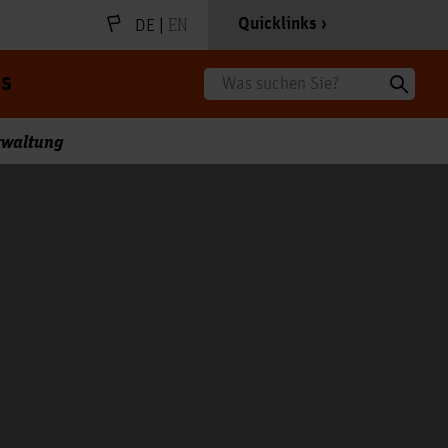
|
EN
Quicklinks
DE
s
Suche
rwaltung