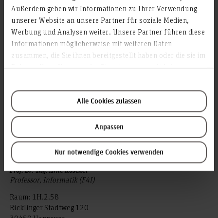
Außerdem geben wir Informationen zu Ihrer Verwendung
30459 Hannover
unserer Website an unsere Partner für soziale Medien,
ingo.ginkel(at)hs-hannover.de
Werbung und Analysen weiter. Unsere Partner führen diese
Informationen möglicherweise mit weiteren Daten
Profil
zusammen, die Sie ihnen bereitgestellt haben oder die sie im
Rahmen Ihrer Nutzung der Dienste gesammelt haben.
Stellvertretung
Alle Cookies zulassen
Anpassen
Nur notwendige Cookies verwenden
Prof. Dr.-Ing. Arne Koschel
Professor, Informatik (F4I)
Raum: 1H.2.58
Ricklinger Stadtweg 120
30459 Hannover