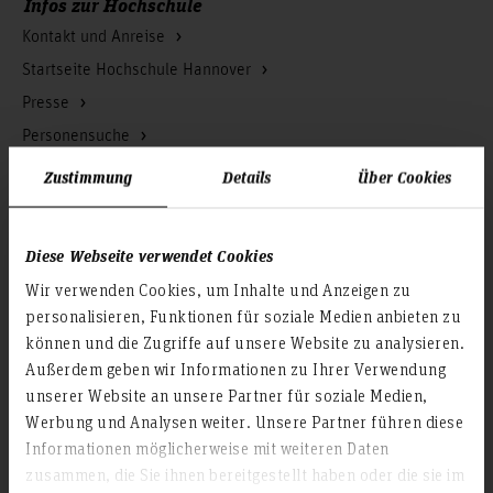
Infos zur Hochschule
Kontakt und Anreise
Startseite Hochschule Hannover
Presse
Personensuche
Karriere
Zustimmung
Details
Über Cookies
Service & Organisation
Diese Webseite verwendet Cookies
Akademische Angelegenheiten
Wir verwenden Cookies, um Inhalte und Anzeigen zu
Antidiskriminierungsstelle
personalisieren, Funktionen für soziale Medien anbieten zu
Arbeitssicherheit
können und die Zugriffe auf unsere Website zu analysieren.
Berufungsmanagement
Außerdem geben wir Informationen zu Ihrer Verwendung
Bibliothek
unserer Website an unsere Partner für soziale Medien,
Werbung und Analysen weiter. Unsere Partner führen diese
Campusmanagement
Informationen möglicherweise mit weiteren Daten
Datenschutz
zusammen, die Sie ihnen bereitgestellt haben oder die sie im