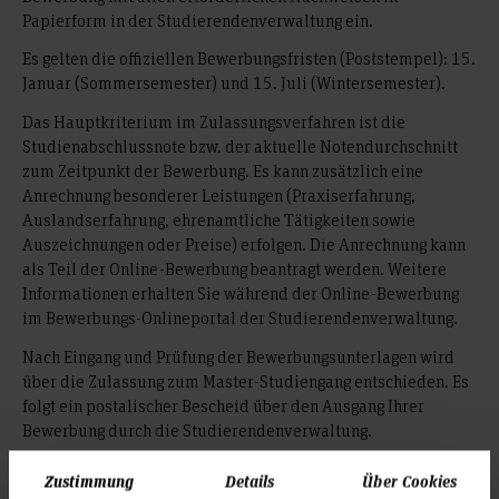
Papierform in der Studierendenverwaltung ein.
Es gelten die offiziellen Bewerbungsfristen (Poststempel): 15.
Januar (Sommersemester) und 15. Juli (Wintersemester).
Das Hauptkriterium im Zulassungsverfahren ist die
Studienabschlussnote bzw. der aktuelle Notendurchschnitt
zum Zeitpunkt der Bewerbung. Es kann zusätzlich eine
Anrechnung besonderer Leistungen (Praxiserfahrung,
Auslandserfahrung, ehrenamtliche Tätigkeiten sowie
Auszeichnungen oder Preise) erfolgen. Die Anrechnung kann
als Teil der Online-Bewerbung beantragt werden. Weitere
Informationen erhalten Sie während der Online-Bewerbung
im Bewerbungs-Onlineportal der Studierendenverwaltung.
Nach Eingang und Prüfung der Bewerbungsunterlagen wird
über die Zulassung zum Master-Studiengang entschieden. Es
folgt ein postalischer Bescheid über den Ausgang Ihrer
Bewerbung durch die Studierendenverwaltung.
Zustimmung
Details
Über Cookies
Besonderheiten für Studieninteressierte, die ihren