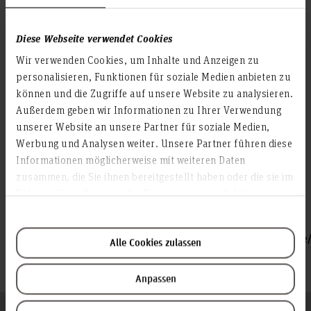
Hochschulabschluss nicht in Deutschland erworben
haben
Diese Webseite verwendet Cookies
Studieninteressierte, die ihren Hochschulabschluss
Wir verwenden Cookies, um Inhalte und Anzeigen zu
außerhalb Deutschlands erworben haben, müssen sich
personalisieren, Funktionen für soziale Medien anbieten zu
zusätzlich über
bewerben. Hier
www.uni-assist.de
können und die Zugriffe auf unsere Website zu analysieren.
erfolgt u.a. die Prüfung, ob eine Master-Berechtigung vorliegt.
Außerdem geben wir Informationen zu Ihrer Verwendung
Die Zulassung zum Master-Studiengang setzt die erfolgreiche
unserer Website an unsere Partner für soziale Medien,
Bewerbung bei uni-assist voraus.
Werbung und Analysen weiter. Unsere Partner führen diese
Beachten Sie bitte, dass die Bewerbungsfrist für uni-assist
Informationen möglicherweise mit weiteren Daten
für das Sommersemester am 15. November und für das
zusammen, die Sie ihnen bereitgestellt haben oder die sie im
Wintersemester am 15. Mai endet.
Rahmen Ihrer Nutzung der Dienste gesammelt haben.
Weitere Informationen erhalten Sie unter:
https://www.hs-hannover.de/ueber-
uns/organisation/studierendenverwaltung/studieninteressier
Alle Cookies zulassen
mit-auslaendischen-bildungsnachweisen/
Anpassen