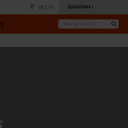
|
EN
Quicklinks
DE
s
Suche
s