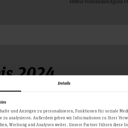
FAWuI-Vorstandsmitglied Pro
is 2024
Details
Die Fördergemeinschaft und
Informatik – FAWuI e.V. hat
kies
bzw. den besten Studenten 
alte und Anzeigen zu personalisieren, Funktionen für soziale Med
vergeben.
te zu analysieren. Außerdem geben wir Informationen zu Ihrer Ve
dien, Werbung und Analysen weiter. Unsere Partner führen diese I
Frau Uffinger studiert derz