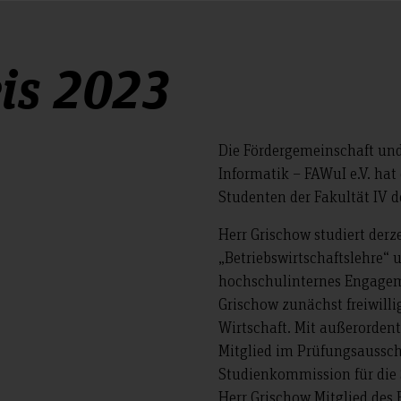
is 2023
Die Fördergemeinschaft und
Informatik – FAWuI e.V. hat 
Studenten der Fakultät IV 
Herr Grischow studiert derz
„Betriebswirtschaftslehre“ 
hochschulinternes Engageme
Grischow zunächst freiwilli
Wirtschaft. Mit außerorden
Mitglied im Prüfungsausschu
Studienkommission für die S
Herr Grischow Mitglied des 