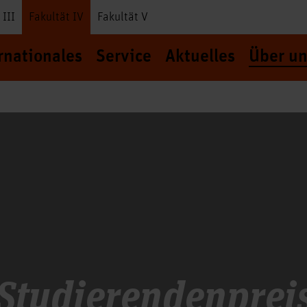
 III
Fakultät IV
Fakultät V
rnationales
Service
Aktuelles
Über un
Studierendenprei