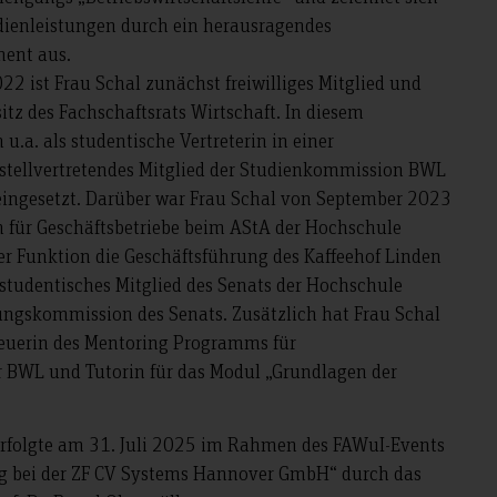
dienleistungen durch ein herausragendes
ent aus.
2 ist Frau Schal zunächst freiwilliges Mitglied und
sitz des Fachschaftsrats Wirtschaft. In diesem
.a. als studentische Vertreterin in einer
tellvertretendes Mitglied der Studienkommission BWL
 eingesetzt. Darüber war Frau Schal von September 2023
n für Geschäftsbetriebe beim AStA der Hochschule
er Funktion die Geschäftsführung des Kaffeehof Linden
l studentisches Mitglied des Senats der Hochschule
ngskommission des Senats. Zusätzlich hat Frau Schal
reuerin des Mentoring Programms für
r BWL und Tutorin für das Modul „Grundlagen der
 erfolgte am 31. Juli 2025 im Rahmen des FAWuI-Events
 bei der ZF CV Systems Hannover GmbH“ durch das