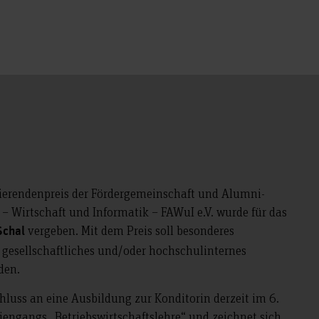
dierendenpreis der Fördergemeinschaft und Alumni-
 – Wirtschaft und Informatik – FAWuI e.V. wurde für das
vergeben. Mit dem Preis soll besonderes
Schal
 gesellschaftliches und/oder hochschulinternes
den.
hluss an eine Ausbildung zur Konditorin derzeit im 6.
iengangs „Betriebswirtschaftslehre“ und zeichnet sich