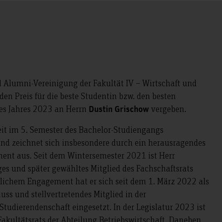
 Alumni-Vereinigung der Fakultät IV – Wirtschaft und
den Preis für die beste Studentin bzw. den besten
des Jahres 2023 an Herrn
vergeben.
Dustin Grischow
eit im 5. Semester des Bachelor-Studiengangs
und zeichnet sich insbesondere durch ein herausragendes
nt aus. Seit dem Wintersemester 2021 ist Herr
ges und später gewähltes Mitglied des Fachschaftsrats
tlichem Engagement hat er sich seit dem 1. März 2022 als
ss und stellvertretendes Mitglied in der
tudierendenschaft eingesetzt. In der Legislatur 2023 ist
Fakultätsrats der Abteilung Betriebswirtschaft. Daneben