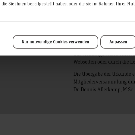
die Sie ihnen bereitgestellt haben oder die sie im Rahmen Ihrer N
„Angewandte Informatik“. 
Leistungen und engagiert s
als auch in der Kinder- und
im Fachschaftsrat Informati
Gremien. Neben ihrem hoch
Nur notwendige Cookies verwenden
Anpassen
in einem Verein der offenen
auf vielfältige Weise einset
Webseiten oder durch die L
Die Übergabe der Urkunde e
Mitgliederversammlung durch
Dr. Dennis Allerkamp, M.Sc.