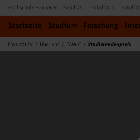
Hochschule Hannover
Fakultät I
Fakultät II
Fakultät
Startseite
Studium
Forschung
Inte
Studierendenpreis
Fakultät IV
Über uns
FAWuI