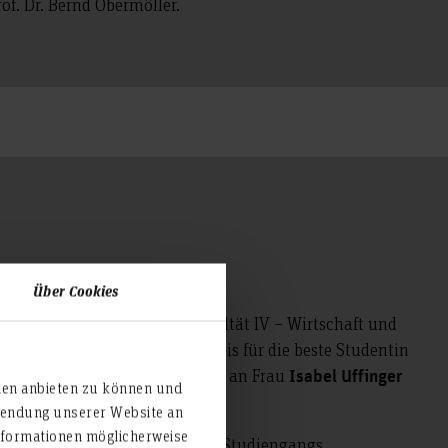
f. Dr. Bernd Obermöller.
Über Cookies
 Alumni-Vereinigung der Fakultät IV – Wirtschaft und
 den mit 500 Euro dotierten Preis für die beste Studentin
der Fakultät IV des Jahres 2024 an Frau
Isabel Uffinger
ien anbieten zu können und
rwendung unserer Website an
nformationen möglicherweise
eit im 4. Semester des Bachelor-Studiengangs