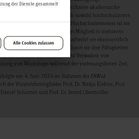
utzung der Dienste gesammelt
Im Studium erbringt sie ausgezeichnete akademische
ich darüber hinaus ehrenamtlich sowohl hochschulintern
 Jugendarbeit. Seit ihrem ersten Hochschulsemester ist sie
k aktiv und ist derzeit gewähltes Mitglied in mehreren
schulpolitischem Engagement arbeitet sie ehrenamtlich
Alle Cookies zulassen
 Kinder- und Jugendarbeit. Hier kann sie ihre Fähigkeiten
zen, sei es durch das Erstellen und Verwalten von
eitung von Workshops während der vorlesungsfreien Zeit.
rfolgte am 4. Juni 2024 im Rahmen der FAWuI-
 die Vorstandsmitglieder Prof. Dr. Nadja Kiehne, Prof.
 Daniel Schirmer und Prof. Dr. Bernd Obermöller.