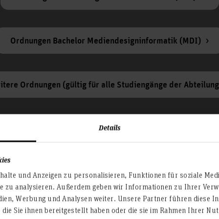
Ordnungen Bachelor Mediendesigninformatik (MDI)
itere Ordnungen (gültig für alle Studiengänge der Abteilung
Details
kies
Studiengänge der Abteilung Informatik)
alte und Anzeigen zu personalisieren, Funktionen für soziale Med
te zu analysieren. Außerdem geben wir Informationen zu Ihrer Ve
dien, Werbung und Analysen weiter. Unsere Partner führen diese I
zes in der Fakultät IV, Abteilung Informatik der Hochschule
die Sie ihnen bereitgestellt haben oder die sie im Rahmen Ihrer N