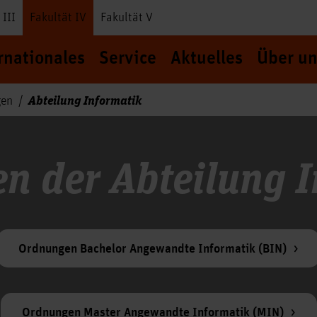
 III
Fakultät IV
Fakultät V
rnationales
Service
Aktuelles
Über un
Abteilung Informatik
gen
n der Abteilung I
Ordnungen Bachelor Angewandte Informatik (BIN)
Ordnungen Master Angewandte Informatik (MIN)