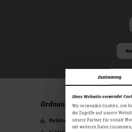
We
Zustimmung
Diese Webseite verwendet Coo
Ordnungen (gültig für alle 
Wir verwenden Cookies, um Inh
die Zugriffe auf unsere Websi
unsere Partner für soziale Me
Richtlinien zur Nutzung des Datennet
mit weiteren Daten zusammen, 