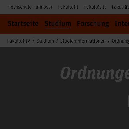
Hochschule Hannover
Fakultät I
Fakultät II
Fakultät
Startseite
Studium
Forschung
Inte
Fakultät IV
Studium
Studieninformationen
Ordnun
Ordnunge