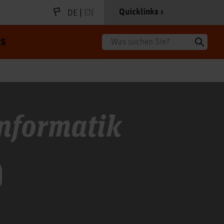
|
EN
Quicklinks
DE
s
Suche
nformatik