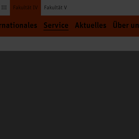
 III
Fakultät IV
Fakultät V
rnationales
Service
Aktuelles
Über un