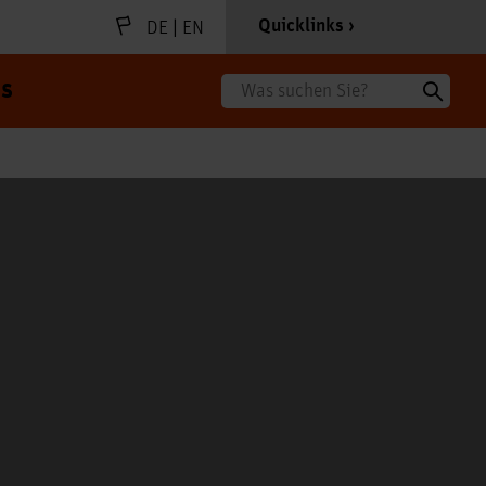
|
Quicklinks
DE
EN
s
Suche