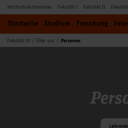
Hochschule Hannover
Fakultät I
Fakultät II
Fakultät
Startseite
Studium
Forschung
Inte
Personen
Fakultät IV
Über uns
Pers
Lehrend