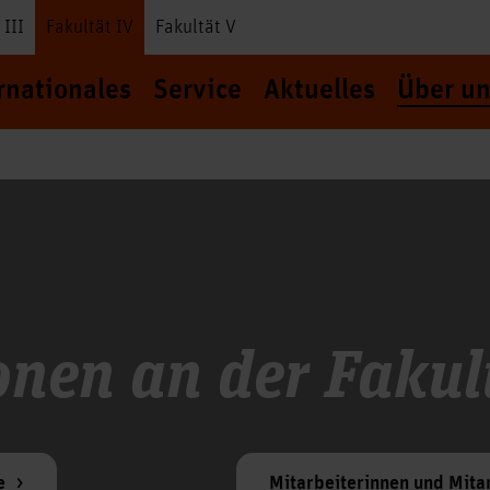
 III
Fakultät IV
Fakultät V
rnationales
Service
Aktuelles
Über un
onen an der Fakul
e
Mitarbeiterinnen und Mita