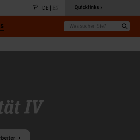
|
EN
Quicklinks
DE
s
Suche
tät IV
rbeiter