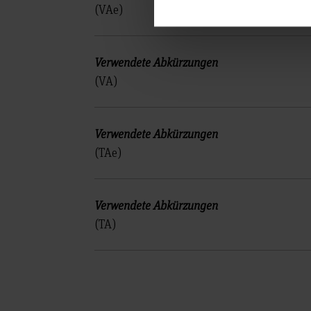
(VAe)
(VA)
(TAe)
(TA)