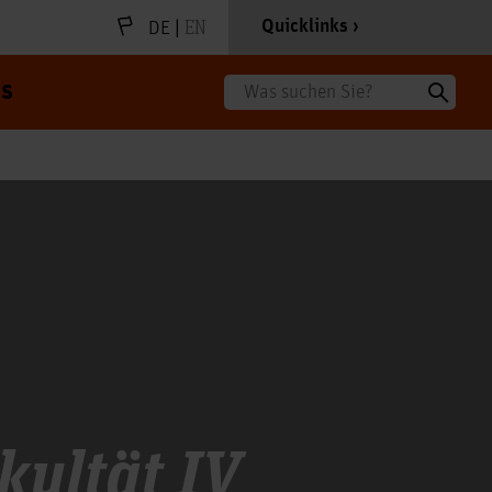
|
EN
Quicklinks
DE
s
Suche
kultät IV