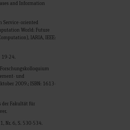
abases and Information
on Service-oriented
omputation World: Future
Computation), IARIA, IEEE:
. 19-24.
e, Forschungskolloquium
agement- und
ktober 2009.; ISBN: 1613-
s der Fakultät für
ver.
1, Nr. 6, S. 530-534.