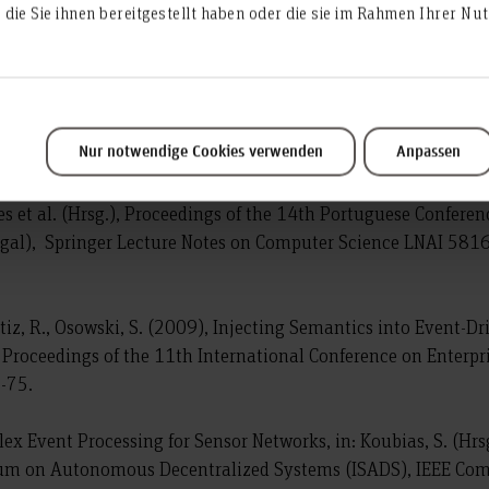
die Sie ihnen bereitgestellt haben oder die sie im Rahmen Ihrer N
ie Bologna-Reform der Hochschulen – eine hochschul- und ge
Neue Hochschule, Nr. 6, S. 16 -18.
(2009): Demografische Marketingansätze für die Generation 55 
Nur notwendige Cookies verwenden
Anpassen
Bruns, R., Ossowski, S. (2009), Applying Event Stream Process
 et al. (Hrsg.), Proceedings of the 14th Portuguese Conferenc
gal), Springer Lecture Notes on Computer Science LNAI 5816:
rtiz, R., Osowski, S. (2009), Injecting Semantics into Event-Dr
sg.), Proceedings of the 11th International Conference on Enter
0-75.
ex Event Processing for Sensor Networks, in: Koubias, S. (Hrsg
um on Autonomous Decentralized Systems (ISADS), IEEE Com