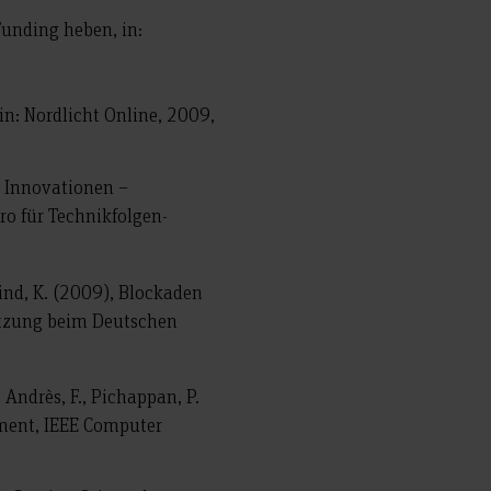
Funding heben, in:
in: Nordlicht Online, 2009,
e Innovationen –
ro für Technikfolgen-
lind, K. (2009), Blockaden
hätzung beim Deutschen
, Andrès, F., Pichappan, P.
ement, IEEE Computer