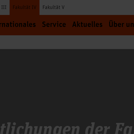
 III
Fakultät IV
Fakultät V
rnationales
Service
Aktuelles
Über un
tlichungen der Fa