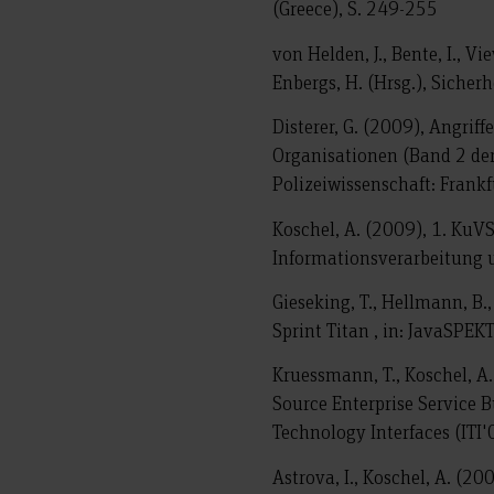
(Greece), S. 249-255
von Helden, J., Bente, I., V
Enbergs, H. (Hrsg.), Sicherh
Disterer, G. (2009), Angriff
Organisationen (Band 2 der 
Polizeiwissenschaft: Frankf
Koschel, A. (2009), 1. KuV
Informationsverarbeitung 
Gieseking, T., Hellmann, B.
Sprint Titan , in: JavaSPEK
Kruessmann, T., Koschel, A.
Source Enterprise Service Bus
Technology Interfaces (ITI'
Astrova, I., Koschel, A. (200