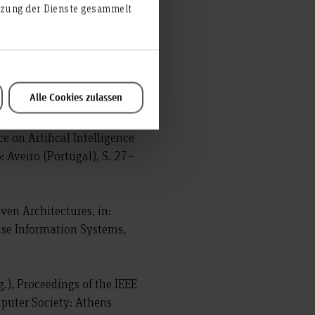
utzung der Dienste gesammelt
sellschaftspolitische
plus, um-edition, Berlin
Alle Cookies zulassen
ing on Traffic Problem
e on Artifical Intelligence
 Aveiro (Portugal), S. 27–
iven Architectures, in:
prise Information Systems,
.), Proceedings of the IEEE
puter Society: Athens