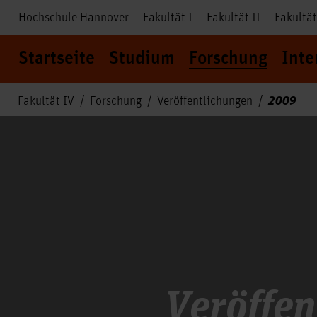
Hochschule Hannover
Fakultät I
Fakultät II
Fakultät
Startseite
Studium
Forschung
Inte
2009
Fakultät IV
Forschung
Veröffentlichungen
Veröffen