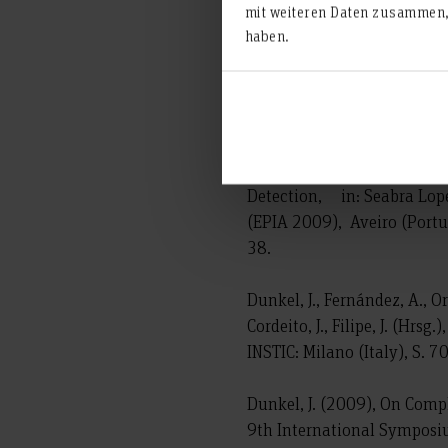
mit weiteren Daten zusammen, 
Privathochschulen GmbH.
haben.
Buchholz, Günter (2009), D
Betrachtung, in: DNH - Die 
Sauerbrey, C., Trauter, A. 
Pawlowski, O., Dunkel, J., 
Detection, in: Seabra Lopes
(EPIA 2009), Aveiro (Portu
38.
Dunkel, J., Fernández, A., O
Cordeito, J., Filipe, J. (Hr
INSTIC: Milano (Italy), S. 7
Dunkel, J. (2009), On Compl
9th International Symposi