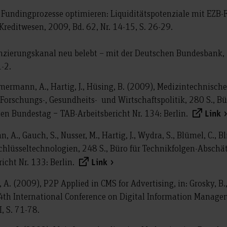
, Fundingprozesse optimieren: Liquiditätspotenziale mit EZB-
 Kreditwesen, 2009, Bd. 62, Nr. 14-15, S. 26-29.
nanzierungskanal neu belebt – mit der Deutschen Bundesbank, 
1-2.
mmermann, A., Hartig, J., Hüsing, B. (2009), Medizintechnisch
Forschungs-, Gesundheits- und Wirtschaftspolitik, 280 S., Bü
n Bundestag − TAB-Arbeitsbericht Nr. 134: Berlin.
Link
A., Gauch, S., Nusser, M., Hartig, J., Wydra, S., Blümel, C., B
Schlüsseltechnologien, 248 S., Büro für Technikfolgen-Absc
icht Nr. 133: Berlin.
Link
el, A. (2009), P2P Applied in CMS for Advertising, in: Grosky, B.
e 4th International Conference on Digital Information Manag
, S. 71-78.