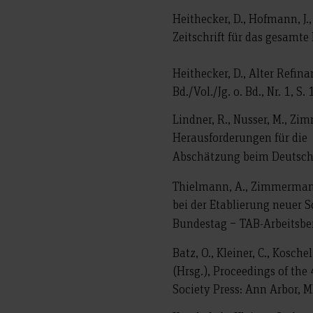
Heithecker, D., Hofmann, J.
Zeitschrift für das gesamte
Heithecker, D., Alter Refi
Bd./Vol./Jg. o. Bd., Nr. 1, S. 
Lindner, R., Nusser, M., Zi
Herausforderungen für die 
Abschätzung beim Deutsche
Thielmann, A., Zimmermann, 
bei der Etablierung neuer 
Bundestag − TAB-Arbeitsber
Batz, O., Kleiner, C., Kosch
(Hrsg.), Proceedings of th
Society Press: Ann Arbor, MI