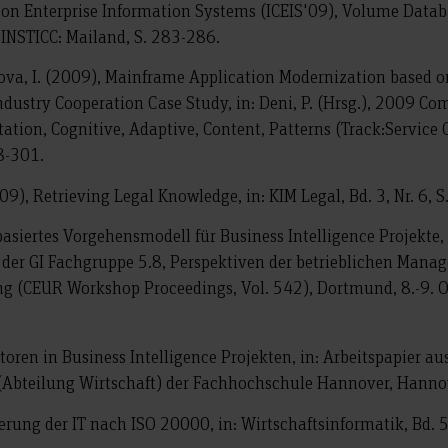
nf. on Enterprise Information Systems (ICEIS'09), Volume Dat
 INSTICC: Mailand, S. 283-286.
strova, I. (2009), Mainframe Application Modernization based 
Industry Cooperation Case Study, in: Deni, P. (Hrsg.), 2009 C
tion, Cognitive, Adaptive, Content, Patterns (Track:Service 
8-301.
2009), Retrieving Legal Knowledge, in: KIM Legal, Bd. 3, Nr. 6, S
-basiertes Vorgehensmodell für Business Intelligence Projekt
 der GI Fachgruppe 5.8, Perspektiven der betrieblichen Man
g (CEUR Workshop Proceedings, Vol. 542), Dortmund, 8.-9. O
toren in Business Intelligence Projekten, in: Arbeitspapier au
 (Abteilung Wirtschaft) der Fachhochschule Hannover, Hanno
zierung der IT nach ISO 20000, in: Wirtschaftsinformatik, Bd. 5