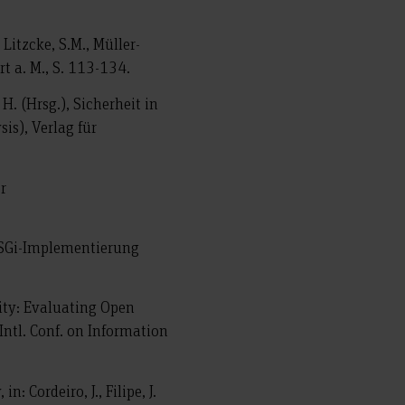
 Litzcke, S.M., Müller-
rt a. M., S. 113-134.
 H. (Hrsg.), Sicherheit in
is), Verlag für
r
e OSGi-Implementierung
lity: Evaluating Open
t Intl. Conf. on Information
: Cordeiro, J., Filipe, J.