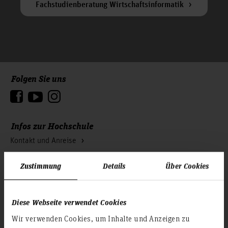
Fachstudienberatung Wirtschaftsinformatik
Folgen Sie uns
Zum Seitenanfang
Infos zur Hochschule
Kontakt und Anreise
Startseite Hochschule Hannover
Zustimmung
Details
Über Cookies
Presse
Personensuche
Diese Webseite verwendet Cookies
Karriere
Wir verwenden Cookies, um Inhalte und Anzeigen zu