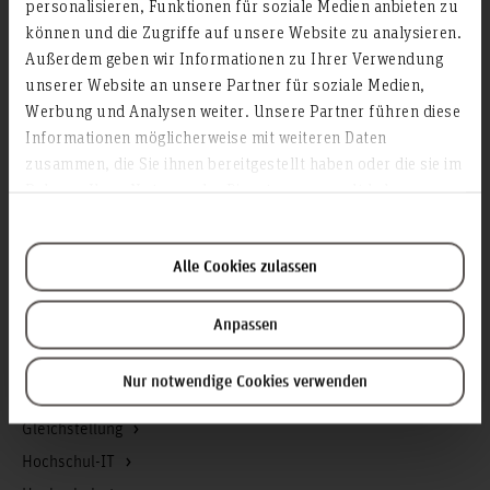
Service & Organisation
personalisieren, Funktionen für soziale Medien anbieten zu
können und die Zugriffe auf unsere Website zu analysieren.
Akademische Angelegenheiten
Außerdem geben wir Informationen zu Ihrer Verwendung
Antidiskriminierungsstelle
unserer Website an unsere Partner für soziale Medien,
Arbeitssicherheit
Werbung und Analysen weiter. Unsere Partner führen diese
Berufungsmanagement
Informationen möglicherweise mit weiteren Daten
zusammen, die Sie ihnen bereitgestellt haben oder die sie im
Bibliothek
Rahmen Ihrer Nutzung der Dienste gesammelt haben.
Campusmanagement
Datenschutz
Existenzgründung
Alle Cookies zulassen
Finanzmanagement
Anpassen
Forschung und Entwicklung
Gebäudemanagement
Nur notwendige Cookies verwenden
Geschäftsstelle Präsidium
Gleichstellung
Hochschul-IT