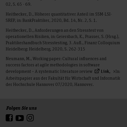
02, S. 65 - 69.
Heithecker, D., Höherer quantitativer Anteil im SSM-LSI-
SREP, in: BankPraktiker, 2020, Bd. 14, Nr. 2, S. 1.
Heithecker, D., Anforderungen an den Stresstest von
operationellen Risiken, in: Geiersbach, K., Prasser, S. (Hrsg.),
Praktikerhandbuch Stresstesting, 3. Aufl., Finanz Colloquium
Heidelberg: Heidelberg, 2020, S. 262-315
Neumann, M., Working paper: Cultural influences and
success factors at agile methodologies in software
development – A systematic literature review
In:
Link,
Arbeitspapier aus der Fakultät für Wirtschaft und Informatik
der Hochschule Hannover 07/2020, Hannover.
Folgen Sie uns
Zum Seitenanfang