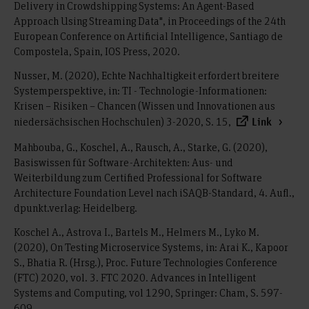
Delivery in Crowdshipping Systems: An Agent-Based
Approach Using Streaming Data", in Proceedings of the 24th
European Conference on Artificial Intelligence, Santiago de
Compostela, Spain, IOS Press, 2020.
Nusser, M. (2020), Echte Nachhaltigkeit erfordert breitere
Systemperspektive, in: TI - Technologie-Informationen:
Krisen – Risiken – Chancen (Wissen und Innovationen aus
niedersächsischen Hochschulen) 3-2020, S. 15,
Link
Mahbouba, G., Koschel, A., Rausch, A., Starke, G. (2020),
Basiswissen für Software-Architekten: Aus- und
Weiterbildung zum Certified Professional for Software
Architecture Foundation Level nach iSAQB-Standard, 4. Aufl.,
dpunkt.verlag: Heidelberg.
Koschel A., Astrova I., Bartels M., Helmers M., Lyko M.
(2020), On Testing Microservice Systems, in: Arai K., Kapoor
S., Bhatia R. (Hrsg.), Proc. Future Technologies Conference
(FTC) 2020, vol. 3. FTC 2020. Advances in Intelligent
Systems and Computing, vol 1290, Springer: Cham, S. 597-
609.