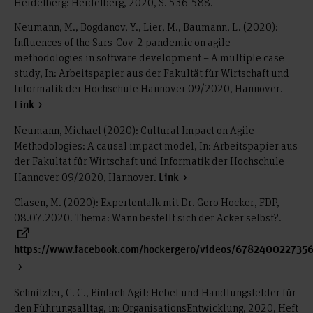
Heidelberg: Heidelberg, 2020, S. 536-588.
Neumann, M., Bogdanov, Y., Lier, M., Baumann, L. (2020):
Influences of the Sars-Cov-2 pandemic on agile
methodologies in software development – A multiple case
study, In: Arbeitspapier aus der Fakultät für Wirtschaft und
Informatik der Hochschule Hannover 09/2020, Hannover.
Link
Neumann, Michael (2020): Cultural Impact on Agile
Methodologies: A causal impact model, In: Arbeitspapier aus
der Fakultät für Wirtschaft und Informatik der Hochschule
Hannover 09/2020, Hannover.
Link
Clasen, M. (2020): Expertentalk mit Dr. Gero Hocker, FDP,
08.07.2020. Thema: Wann bestellt sich der Acker selbst?.
https://www.facebook.com/hockergero/videos/678240022735
Schnitzler, C. C., Einfach Agil: Hebel und Handlungsfelder für
den Führungsalltag, in: OrganisationsEntwicklung, 2020, Heft