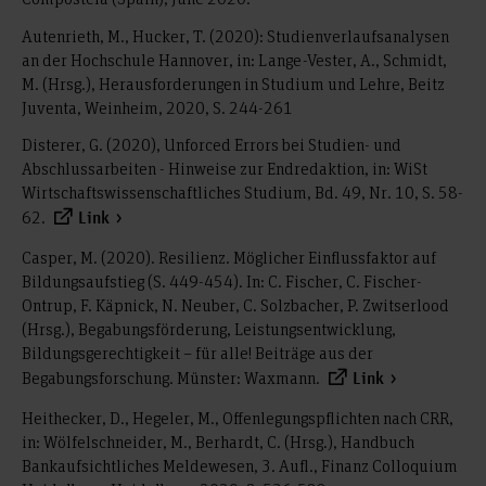
Autenrieth, M., Hucker, T. (2020): Studienverlaufsanalysen
an der Hochschule Hannover, in: Lange-Vester, A., Schmidt,
M. (Hrsg.), Herausforderungen in Studium und Lehre, Beitz
Juventa, Weinheim, 2020, S. 244-261
Disterer, G. (2020), Unforced Errors bei Studien- und
Abschlussarbeiten - Hinweise zur Endredaktion, in: WiSt
Wirtschaftswissenschaftliches Studium, Bd. 49, Nr. 10, S. 58-
62.
Link
Casper, M. (2020). Resilienz. Möglicher Einflussfaktor auf
Bildungsaufstieg (S. 449-454). In: C. Fischer, C. Fischer-
Ontrup, F. Käpnick, N. Neuber, C. Solzbacher, P. Zwitserlood
(Hrsg.), Begabungsförderung, Leistungsentwicklung,
Bildungsgerechtigkeit – für alle! Beiträge aus der
Begabungsforschung. Münster: Waxmann.
Link
Heithecker, D., Hegeler, M., Offenlegungspflichten nach CRR,
in: Wölfelschneider, M., Berhardt, C. (Hrsg.), Handbuch
Bankaufsichtliches Meldewesen, 3. Aufl., Finanz Colloquium