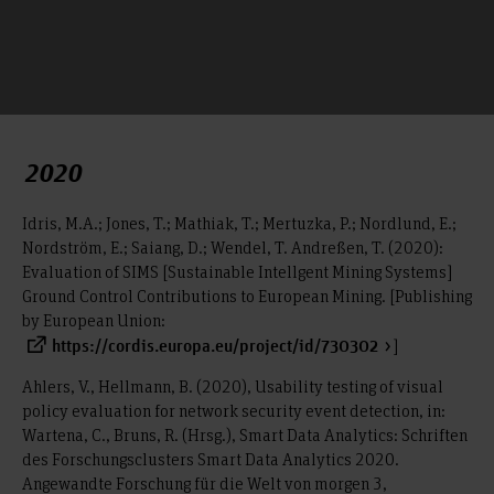
2020
Idris, M.A.; Jones, T.; Mathiak, T.; Mertuzka, P.; Nordlund, E.;
Nordström, E.; Saiang, D.; Wendel, T. Andreßen, T. (2020):
Evaluation of SIMS [Sustainable Intellgent Mining Systems]
Ground Control Contributions to European Mining. [Publishing
by European Union:
]
https://cordis.europa.eu/project/id/730302
Ahlers, V., Hellmann, B. (2020), Usability testing of visual
policy evaluation for network security event detection, in:
Wartena, C., Bruns, R. (Hrsg.), Smart Data Analytics: Schriften
des Forschungsclusters Smart Data Analytics 2020.
Angewandte Forschung für die Welt von morgen 3,