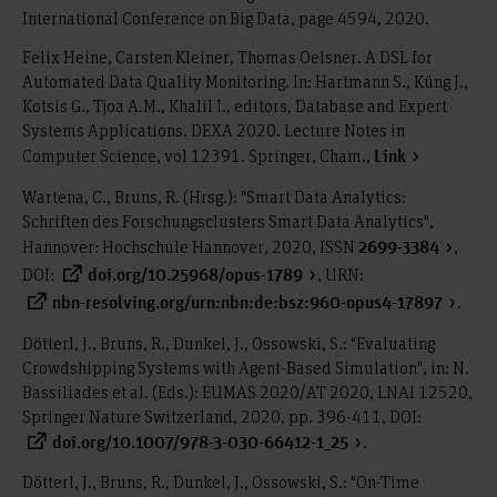
International Conference on Big Data, page 4594, 2020.
Felix Heine, Carsten Kleiner, Thomas Oelsner. A DSL for
Automated Data Quality Monitoring. In: Hartmann S., Küng J.,
Kotsis G., Tjoa A.M., Khalil I., editors, Database and Expert
Systems Applications. DEXA 2020. Lecture Notes in
Computer Science, vol 12391. Springer, Cham.,
Link
Wartena, C., Bruns, R. (Hrsg.): "Smart Data Analytics:
Schriften des Forschungsclusters Smart Data Analytics",
Hannover: Hochschule Hannover, 2020, ISSN
,
2699-3384
DOI:
, URN:
doi.org/10.25968/opus-1789
.
nbn-resolving.org/urn:nbn:de:bsz:960-opus4-17897
Dötterl, J., Bruns, R., Dunkel, J., Ossowski, S.: "Evaluating
Crowdshipping Systems with Agent-Based Simulation", in: N.
Bassiliades et al. (Eds.): EUMAS 2020/AT 2020, LNAI 12520,
Springer Nature Switzerland, 2020, pp. 396-411, DOI:
.
doi.org/10.1007/978-3-030-66412-1_25
Dötterl, J., Bruns, R., Dunkel, J., Ossowski, S.: "On-Time