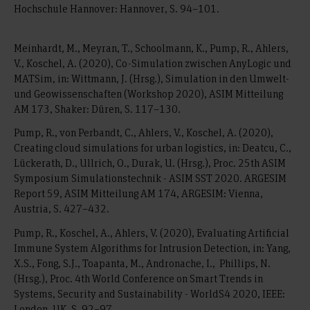
Hochschule Hannover: Hannover, S. 94–101.
Meinhardt, M., Meyran, T., Schoolmann, K., Pump, R., Ahlers,
V., Koschel, A. (2020), Co-Simulation zwischen AnyLogic und
MATSim, in: Wittmann, J. (Hrsg.), Simulation in den Umwelt-
und Geowissenschaften (Workshop 2020), ASIM Mitteilung
AM 173, Shaker: Düren, S. 117–130.
Pump, R., von Perbandt, C., Ahlers, V., Koschel, A. (2020),
Creating cloud simulations for urban logistics, in: Deatcu, C.,
Lückerath, D., Ullrich, O., Durak, U. (Hrsg.), Proc. 25th ASIM
Symposium Simulationstechnik - ASIM SST 2020. ARGESIM
Report 59, ASIM Mitteilung AM 174, ARGESIM: Vienna,
Austria, S. 427–432.
Pump, R., Koschel, A., Ahlers, V. (2020), Evaluating Artificial
Immune System Algorithms for Intrusion Detection, in: Yang,
X.S., Fong, S.J., Toapanta, M., Andronache, I., Phillips, N.
(Hrsg.), Proc. 4th World Conference on Smart Trends in
Systems, Security and Sustainability - WorldS4 2020, IEEE:
London, UK, S. 92–97.