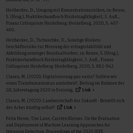
Heithecker, D., Umgang mit Konzentrationsrisiken, in: Reuse,
S. (Hrsg.), Praktikerhandbuch Risikotragfähigkeit, 3. Aufl.,
Finanz Colloquium Heidelberg: Heidelberg, 2020, S. 407-
460.
Heithecker, D., Tschuschke, D., Sonstige Risiken:
Geschäftsrisiko zur Messung der ertragsstabilität und
Abbildung sonstiger Residualtreiber, in: Reuse, S. (Hrsg.),
Praktikerhandbuch Risikotragfähigkeit, 3. Aufl., Finanz
Colloquium Heidelberg: Heidelberg, 2020, S. 882-942.
Clasen, M. (2020): Digitalisierung quo vadis? Sollten wir
einen Transhumanismus anstreben?. Beitrag im Rahmen der
GIL Jahrestagung 2020 in Freising,
Link
Clasen, M. (2020): Landwirtschaft der Zukunft - Bestellt sich
der Acker künftig selbst?
Link
Felix Heine, Tim Laue, Carsten Kleiner. On the Evaluation
and Deployment of Machine Learning Approaches for
Intrusion Detection. Proceedings of the 2020 IEEE