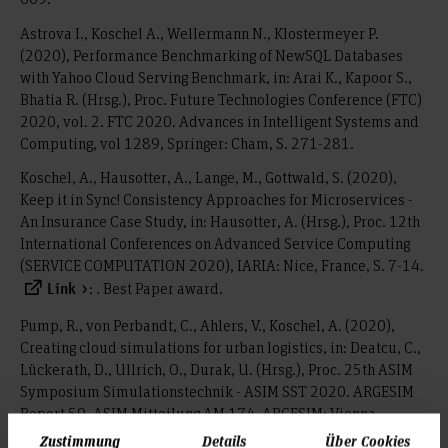
Astrova I., Koschel A., Wellermann N., Klostermeyer P.
(2020), Performance Benchmarking of NewSQL Databases
with Yahoo Cloud Serving Benchmark, in: Arai K., Kapoor S.,
Bhatia R. (Hrsg.), Proc. Future Technologies Conference (FTC)
2020, vol. 2. FTC 2020. Advances in Intelligent Systems and
Computing, vol 1289, Springer: Cham, S. 271-281.
Koschel, A., Hausotter, A., Lange, M., Gottwald, S. (2020),
Keep it in Sync! Consistency Approaches for Microservices -
An Insurance Case Study, in: Hausotter, A. (Hrsg.), Proc. 12th
International Conferences on Advanced Service Computing
(SERVICE COMPUTATION 2020), IARIA: Nice, France, S. 7-14.
: . Best Paper award.
Link
Pump, R., von Perbandt, C., Ahlers, V., Koschel, A. (2020),
Creating cloud simulations for urban logistics, in: Deatcu, C.,
Lückerath, D., Ullrich, O., Durak, U. (Hrsg.), Proc. 25th ASIM
Symposium Simulationstechnik - ASIM SST 2020. ARGESIM
Report 59, ASIM Mitteilung AM 174, ARGESIM: Vienna,
Austria, S. 427–432.
Zustimmung
Details
Über Cookies