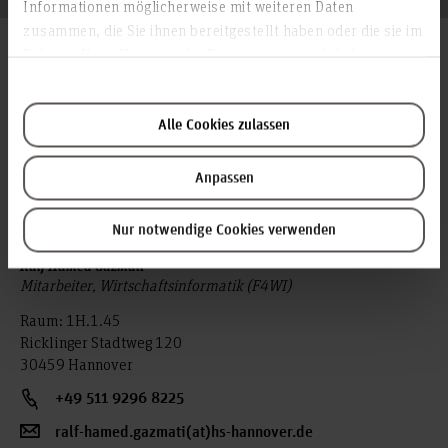
Informationen möglicherweise mit weiteren Daten
zusammen, die Sie ihnen bereitgestellt haben oder die sie im
Abteilung BWL/WI
Rahmen Ihrer Nutzung der Dienste gesammelt haben.
Alle Cookies zulassen
Anpassen
Nur notwendige Cookies verwenden
Ralf Hamed Gazmati
Mitarbeiter, Wirtschaftsinformatik (F4WI)
Raum: 1H.1.45
Ricklinger Stadtweg 120
30459 Hannover
+49 511 9296 8225
ralf-hamed.gazmati(at)hs-hannover.de