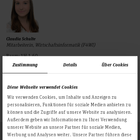
Claudia Schulte
Mitarbeiterin, Wirtschaftsinformatik (F4WI)
Raum: 1H.1.60
Ricklinger Stadtweg 120
Zustimmung
Details
Über Cookies
30459 Hannover
+49 511 9296 7892
Diese Webseite verwendet Cookies
claudia.schulte(at)hs-hannover.de
Wir verwenden Cookies, um Inhalte und Anzeigen zu
Profil
personalisieren, Funktionen für soziale Medien anbieten zu
können und die Zugriffe auf unsere Website zu analysieren.
Außerdem geben wir Informationen zu Ihrer Verwendung
unserer Website an unsere Partner für soziale Medien,
IT
Werbung und Analysen weiter. Unsere Partner führen diese