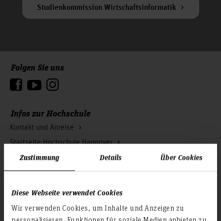
Studienkommission Wirtschaftsinformatik
Folgen Sie uns
Zum Seitenanfang
Infos zur Hochschule
Kontakt und Anreise
Startseite Hochschule Hannover
Zustimmung
Details
Über Cookies
Presse
Personensuche
Karriere
Diese Webseite verwendet Cookies
Wir verwenden Cookies, um Inhalte und Anzeigen zu
Service & Organisation
personalisieren, Funktionen für soziale Medien anbieten zu