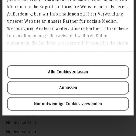
Akademische Angelegenheiten
können und die Zugriffe auf unsere Website zu analysieren.
Antidiskriminierungsstelle
Außerdem geben wir Informationen zu Ihrer Verwendung
unserer Website an unsere Partner für soziale Medien,
Arbeitssicherheit
Werbung und Analysen weiter. Unsere Partner führen diese
Berufungsmanagement
Informationen möglicherweise mit weiteren Daten
Bibliothek
zusammen, die Sie ihnen bereitgestellt haben oder die sie im
Rahmen Ihrer Nutzung der Dienste gesammelt haben.
Campusmanagement
Datenschutz
Existenzgründung
Alle Cookies zulassen
Finanzmanagement
Forschung und Entwicklung
Anpassen
Gebäudemanagement
Nur notwendige Cookies verwenden
Geschäftsstelle Präsidium
Gleichstellung
Hochschul-IT
Hochschulrat