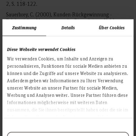
2, S. 118-122.
Sauerbrey, C. (2000), Kunden-Rückgewinnung -
Erfolgreiches Management für Dienstleister, Vahlen:
München.
Zustimmung
Details
Über Cookies
Jaspersen, T. (2000), Datenverarbeitungseinsatz im
Marketing, in: Pepels, W. (Hrsg.), Marketing-
Diese Webseite verwendet Cookies
Schnittstellen, Fortis: Köln, S. 175-188.
Wir verwenden Cookies, um Inhalte und Anzeigen zu
Hausotter, A. (2000), Datenkommunikation, in:
personalisieren, Funktionen für soziale Medien anbieten zu
Disterer, G., Fels, F., Hausotter, A. (Hrsg.), Taschenbuch
können und die Zugriffe auf unsere Website zu analysieren.
der Wirtschaftsinformatik, Carl Hanser: München,
Wien, S. 251-271.
Außerdem geben wir Informationen zu Ihrer Verwendung
unserer Website an unsere Partner für soziale Medien,
Kairies, K. (2000), Betriebliches Rechnungswesen, in:
Werbung und Analysen weiter. Unsere Partner führen diese
Disterer, G., Fels, F., Hausotter, A. (Hrsg.), Taschenbuch
Informationen möglicherweise mit weiteren Daten
der Wirtschaftsinformatik, Carl Hanser: München,
zusammen, die Sie ihnen bereitgestellt haben oder die sie im
Wien, S. 50-66.
Rahmen Ihrer Nutzung der Dienste gesammelt haben.
Disterer, G. (2000), Was ist Wirtschaftsinformatik?, in:
Disterer, G., Fels, F., Hausotter, A. (Hrsg.), Taschenbuch
der Wirtschaftsinformatik, Carl Hanser: München,