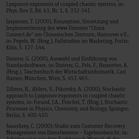
Lyapunov exponents of coupled chaotic systems, in:
Phys. Rev. E, Bd. 61, Nr. 1, S. 332-341.
Jaspersen, T. (2000), Konzeption, Umsetzung und
Implementierung des www-Dienstes “China
Connect.de“ am Chinesischen Zentrum, Hannover e.V.,
in: Pepels, W. (Hrsg.), Fallstudien im Marketing, Fortis:
Köln, S. 127-144.
Disterer, G. (2000), Auswahl und Einführung von
Standardsoftware, in: Disterer, G., Fels, F., Hausotter, A.
(Hrsg.), Taschenbuch der Wirtschaftsinformatik, Carl
Hanser: München, Wien, S. 451-465.
Zillmer, R., Ahlers, V., Pikovsky, A. (2000), Stochastic
approach to Lyapunov exponents in coupled chaotic
systems, in: Freund, J.A., Pöschel, T. (Hrsg.), Stochastic
Processes in Physics, Chemistry, and Biology, Springer:
Berlin, S. 400-410.
Sauerbrey, C. (2000): Studie zum Customer Recovery
Management von Dienstleistern – Ergebnisbericht, in:
Arbeitspapier aus dem Fachbereich Wirtschaft der