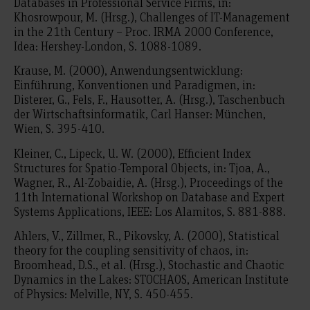
Databases in Professional Service Firms, in:
Khosrowpour, M. (Hrsg.), Challenges of IT-Management
in the 21th Century – Proc. IRMA 2000 Conference,
Idea: Hershey-London, S. 1088-1089.
Krause, M. (2000), Anwendungsentwicklung:
Einführung, Konventionen und Paradigmen, in:
Disterer, G., Fels, F., Hausotter, A. (Hrsg.), Taschenbuch
der Wirtschaftsinformatik, Carl Hanser: München,
Wien, S. 395-410.
Kleiner, C., Lipeck, U. W. (2000), Efficient Index
Structures for Spatio-Temporal Objects, in: Tjoa, A.,
Wagner, R., Al-Zobaidie, A. (Hrsg.), Proceedings of the
11th International Workshop on Database and Expert
Systems Applications, IEEE: Los Alamitos, S. 881-888.
Ahlers, V., Zillmer, R., Pikovsky, A. (2000), Statistical
theory for the coupling sensitivity of chaos, in:
Broomhead, D.S., et al. (Hrsg.), Stochastic and Chaotic
Dynamics in the Lakes: STOCHAOS, American Institute
of Physics: Melville, NY, S. 450-455.