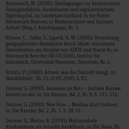
Autenrieth, M. (2000): Überlegungen zu bankinternen
Ratingverfahren, Ausfallraten und regulatorischem
Eigenkapital, in: Landeszentralbank in der Freien
Hansestadt Bremen, in Niedersachsen und Sachsen
Anhalt (Hrsg.), Arbeitspapier, Nr. 3.
Kleiner, C. , Falke, S., Lipeck, U. W. (2000): Verwaltung
geographischer Basisdaten durch objekt-relationale
Datenbanken am Beispiel von ATKIS und Oracle 8i, in:
Informatik-Berichte DB-02/2000, Institut für
Informatik, Universität Hannover, Hannover, Nr. 2.
Schütz, P. (2000), Ahnen, was die Zukunft bringt, in:
Handelsblatt , Nr. 01./2.09.2000, S. K1.
Disterer, G. (2000), Adressen im Netz – Auf den Namen
kommt es an!, in: Die Kanzlei, Bd. 2, Nr. 9, S. 311-316.
Disterer, G. (2000), New Firm … Neubau statt Umbau!,
in: Die Kanzlei, Bd. 2, Nr. 1, S. 28-31.
Disterer, G., Walter, R. (2000), Multimediale
Kiosksysteme als virtuelle Bankfiliale, in: Die Bank, Nr.