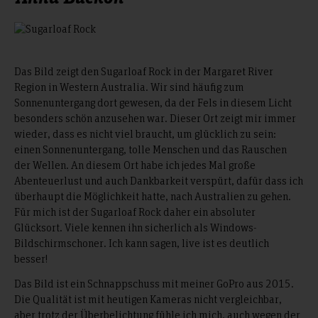
Das Bild zeigt den Sugarloaf Rock in der Margaret River
Region in Western Australia. Wir sind häufig zum
Sonnenuntergang dort gewesen, da der Fels in diesem Licht
besonders schön anzusehen war. Dieser Ort zeigt mir immer
wieder, dass es nicht viel braucht, um glücklich zu sein:
einen Sonnenuntergang, tolle Menschen und das Rauschen
der Wellen. An diesem Ort habe ich jedes Mal große
Abenteuerlust und auch Dankbarkeit verspürt, dafür dass ich
überhaupt die Möglichkeit hatte, nach Australien zu gehen.
Für mich ist der Sugarloaf Rock daher ein absoluter
Glücksort. Viele kennen ihn sicherlich als Windows-
Bildschirmschoner. Ich kann sagen, live ist es deutlich
besser!
Das Bild ist ein Schnappschuss mit meiner GoPro aus 2015.
Die Qualität ist mit heutigen Kameras nicht vergleichbar,
aber trotz der Überbelichtung fühle ich mich, auch wegen der