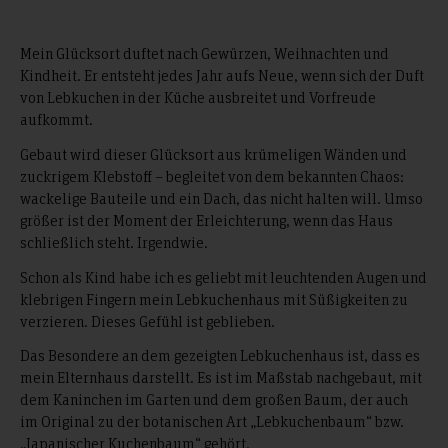
Mein Glücksort duftet nach Gewürzen, Weihnachten und
Kindheit. Er entsteht jedes Jahr aufs Neue, wenn sich der Duft
von Lebkuchen in der Küche ausbreitet und Vorfreude
aufkommt.
Gebaut wird dieser Glücksort aus krümeligen Wänden und
zuckrigem Klebstoff – begleitet von dem bekannten Chaos:
wackelige Bauteile und ein Dach, das nicht halten will. Umso
größer ist der Moment der Erleichterung, wenn das Haus
schließlich steht. Irgendwie.
Schon als Kind habe ich es geliebt mit leuchtenden Augen und
klebrigen Fingern mein Lebkuchenhaus mit Süßigkeiten zu
verzieren. Dieses Gefühl ist geblieben.
Das Besondere an dem gezeigten Lebkuchenhaus ist, dass es
mein Elternhaus darstellt. Es ist im Maßstab nachgebaut, mit
dem Kaninchen im Garten und dem großen Baum, der auch
im Original zu der botanischen Art „Lebkuchenbaum“ bzw.
„Japanischer Kuchenbaum“ gehört.