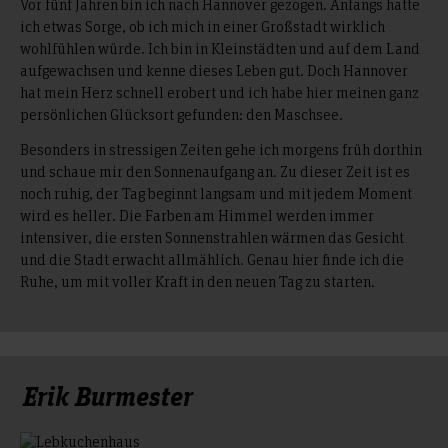
Vor fünf Jahren bin ich nach Hannover gezogen. Anfangs hatte
ich etwas Sorge, ob ich mich in einer Großstadt wirklich
wohlfühlen würde. Ich bin in Kleinstädten und auf dem Land
aufgewachsen und kenne dieses Leben gut. Doch Hannover
hat mein Herz schnell erobert und ich habe hier meinen ganz
persönlichen Glücksort gefunden: den Maschsee.
Besonders in stressigen Zeiten gehe ich morgens früh dorthin
und schaue mir den Sonnenaufgang an. Zu dieser Zeit ist es
noch ruhig, der Tag beginnt langsam und mit jedem Moment
wird es heller. Die Farben am Himmel werden immer
intensiver, die ersten Sonnenstrahlen wärmen das Gesicht
und die Stadt erwacht allmählich. Genau hier finde ich die
Ruhe, um mit voller Kraft in den neuen Tag zu starten.
Erik Burmester