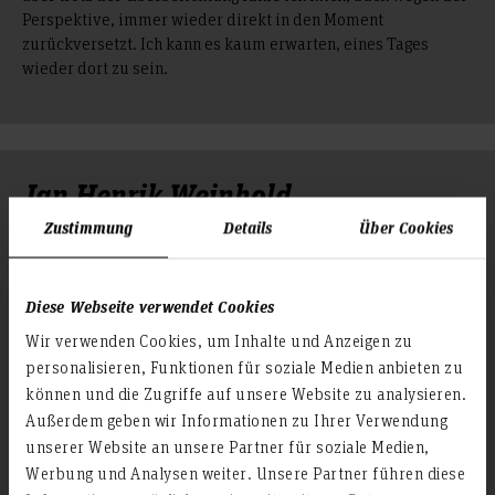
Perspektive, immer wieder direkt in den Moment
zurückversetzt. Ich kann es kaum erwarten, eines Tages
wieder dort zu sein.
Jan Henrik Weinhold
Zustimmung
Details
Über Cookies
Diese Webseite verwendet Cookies
Dieses Foto entstand im Erg Chebbi in der marokkanischen
Sahara. Für mich ist dieser Ort ein Glücksort, weil er einen
Wir verwenden Cookies, um Inhalte und Anzeigen zu
besonderen Moment des Ankommens ermöglicht. Die schier
personalisieren, Funktionen für soziale Medien anbieten zu
endlose Weite der Dünen lädt dazu ein, innezuhalten und den
können und die Zugriffe auf unsere Website zu analysieren.
Augenblick bewusst zu erleben. Zeit verliert an Bedeutung,
Außerdem geben wir Informationen zu Ihrer Verwendung
der Blick wandert in die Ferne, Gedanken dürfen sich frei
unserer Website an unsere Partner für soziale Medien,
entfalten.
Werbung und Analysen weiter. Unsere Partner führen diese
Meine Bildidee war es, genau diesen Moment festzuhalten: