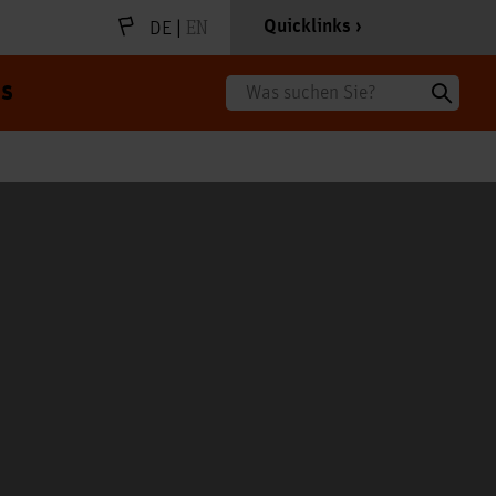
|
EN
Quicklinks
DE
s
Suche