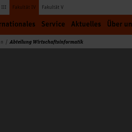
 III
Fakultät IV
Fakultät V
rnationales
Service
Aktuelles
Über un
Abteilung Wirtschaftsinformatik
an