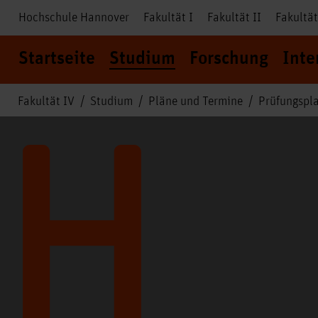
Hochschule Hannover
Fakultät I
Fakultät II
Fakultät
Startseite
Studium
Forschung
Inte
Fakultät IV
Studium
Pläne und Termine
Prüfungspl