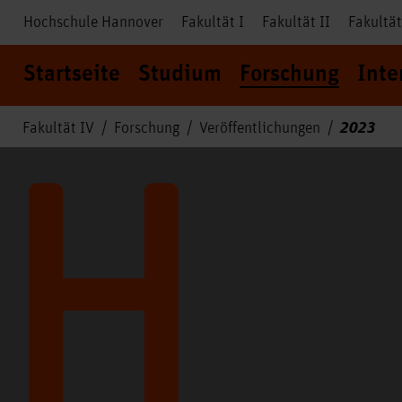
Hochschule Hannover
Fakultät I
Fakultät II
Fakultät
Startseite
Studium
Forschung
Inte
2023
Fakultät IV
Forschung
Veröffentlichungen