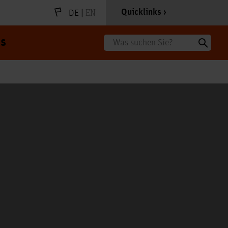
|
EN
Quicklinks
DE
s
Suche