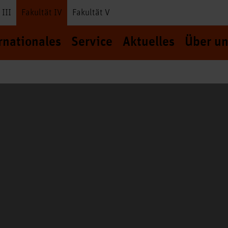
 III
Fakultät IV
Fakultät V
rnationales
Service
Aktuelles
Über un