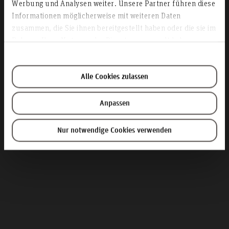
Werbung und Analysen weiter. Unsere Partner führen diese
Kooperationsmöglichkeiten
Informationen möglicherweise mit weiteren Daten
zusammen, die Sie ihnen bereitgestellt haben oder die sie im
für Unternehmen
Rahmen Ihrer Nutzung der Dienste gesammelt haben.
Alle Cookies zulassen
Anpassen
Nur notwendige Cookies verwenden