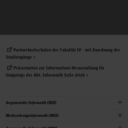
Partnerhochschulen der Fakultät IV - mit Zuordnung der
Studiengänge
Präsentation zur Informations-Veranstaltung für
Outgoings der Abt. Informatik SoSe 2026
Angewandte Informatik (BIN)
EUROPA
Medien­design­informatik (MDI)
EUROPA