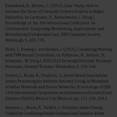
Kadenbach, D., Kleiner, C. (2012), Case-Study: How to
Increase the Value of Computer Science Projects in Higher
Education, in: Carminati, B., Ramaswamy, L. (Hrsg.),
Proceedings of the 8th International Conference on
Collaborative Computing: Networking, Applications and
Worksharing (CollaborateCom), IEEE Computer Society:
Pittsburgh, S. 269-278.
Bente, I., Vieweg J., von Helden, J. (2011), Countering Phishing
with TPM-bound Credentials, in: Pohlmann, N., Reimer, H.,
Schneider, W. (Hrsg.), ISSE 2010 Securing Electronic Business
Processes, Vieweg+Teubner: Wiesbaden, S. 236-246.
Dunkel, J., Bruns, R., Stipkovic, S.: Event-Based Smartphone
Sensor Processing for Ambient Assisted Living, in Workshop
of Adhoc Networks and Sensor Networks, Proceedings of IEEE
11th International Symposium on Autonomous Decentralized
Systems (ISADS), Mexico City (Mexico), pp. 221-226, 2013.
Renners, L., Bruns, R., Dunkel, J.: Situation-Aware Energy
Control by Combining Simple Sensors and Complex Event