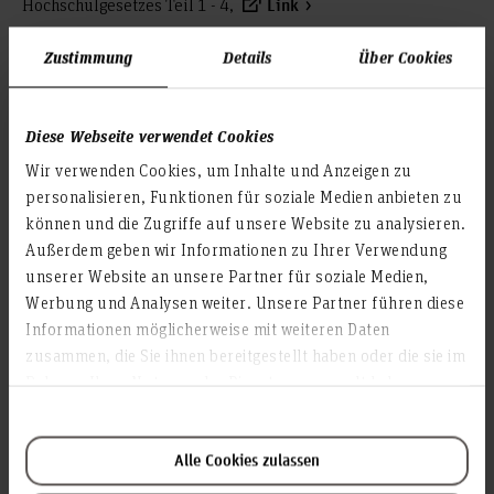
Hochschulgesetzes Teil 1 - 4,
Link
Buchholz, G. (2012), Gesellschaftliche Entfremdung auflösen
Zustimmung
Details
Über Cookies
- für ein Leben und Lernen in Freiheit,
Link
Buchholz, G. (2012), Jenseits der Spekulation,
Link
Diese Webseite verwendet Cookies
Mahbouba, G., Koschel, A., Rausch, A., Starke, G., (2012)
Wir verwenden Cookies, um Inhalte und Anzeigen zu
Basiswissen für Software-Architekten: Aus- und
personalisieren, Funktionen für soziale Medien anbieten zu
Weiterbildung zum Certified Professional for Software
können und die Zugriffe auf unsere Website zu analysieren.
Architecture Foundation Level nach iSAQB-Standard,
Außerdem geben wir Informationen zu Ihrer Verwendung
dpunkt.verlag GmbH; Auflage: 1., Auflage
unserer Website an unsere Partner für soziale Medien,
Litzcke, S., Schuh, H., Pletke, M. (2012), Stress, Mobbing,
Werbung und Analysen weiter. Unsere Partner führen diese
Burn-out am Arbeitsplatz, 6. Aufl., Springer: Heidelberg.
Informationen möglicherweise mit weiteren Daten
Autenrieth, M., Über die Bedeutung der Swapkurve bei der
zusammen, die Sie ihnen bereitgestellt haben oder die sie im
Steuerung der Liquiditätsrisiken, in: Schöning, S., Ramke, T.
Rahmen Ihrer Nutzung der Dienste gesammelt haben.
(Hrsg.), Modernes Liquiditätsrisikomanagement in
Kreditinstituten, Bank-Verlag: Köln, 2012, S. 185-214.
Disterer, G. (2012), IT-Compliance, in: Behringer, S. (Hrsg.),
Alle Cookies zulassen
Compliance für KMU - Praxisleitfaden für den Mittelstand,