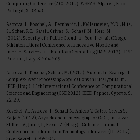
Computing Conference (ACC 2012), WSEAS: Algarve, Faro,
Portugal, S. 38-43.
Astrova, I., Koschel, A., Bernhardt, J., Kellermeier, M.D., Nitz,
S., Scher, F.C., Gatziu Grivas, S., Schaaf, M., Herr, M.
(2012), Security of a Public Cloud, in: You, I. et. al. (Hrsg.),
6th International Conference on Innovative Mobile and
Internet Services in Ubiquitous Computing (IMIS 2012), IEEE:
Palermo, Italy, S. 564-569.
Astrova, I., Koschel, Schaaf, M. (2012), Automatic Scaling of
Complex-Event Processing Applications in Eucalyptus, in:
IEEE (Hrsg.), 15th International Conference on Computational
Science and Engineering (CSE 2012), IEEE: Paphos, Cyprus, S.
22-29.
Koschel, A., Astrova, I., Schaaf M, Ahlers V, Gatziu Grivas S,
Kalja A (2012), Asynchronous messaging for OSGi, in: Luzar-
Stiffler, V., Jarec, I., Bekic, Z. (Hrsg.), 34th International
Conference on Information Technology Interfaces (ITI 2012),
Srce: Zagreb, S. 99-104.