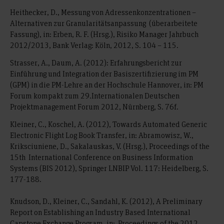
Heithecker, D., Messung von Adressenkonzentrationen –
Alternativen zur Granularitätsanpassung (überarbeitete
Fassung), in: Erben, R. F. (Hrsg.), Risiko Manager Jahrbuch
2012/2013, Bank Verlag: Köln, 2012, S. 104 – 115.
Strasser, A., Daum, A. (2012): Erfahrungsbericht zur
Einführung und Integration der Basiszertifizierung im PM
(GPM) in die PM-Lehre an der Hochschule Hannover, in: PM
Forum kompakt zum 29.Internationalen Deutschen
Projektmanagement Forum 2012, Nürnberg, S. 76f.
Kleiner, C., Koschel, A. (2012), Towards Automated Generic
Electronic Flight Log Book Transfer, in: Abramowisz, W.,
Kriksciuniene, D., Sakalauskas, V. (Hrsg.), Proceedings of the
15th International Conference on Business Information
Systems (BIS 2012), Springer LNBIP Vol. 117: Heidelberg, S.
177-188.
Knudson, D., Kleiner, C., Sandahl, K. (2012), A Preliminary
Report on Establishing an Industry Based International
Capstone Exchange Program, in: Proceedings of the 2012