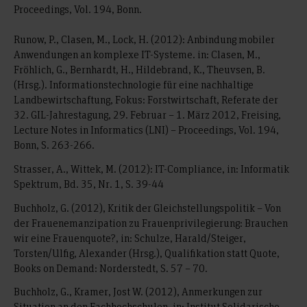
Proceedings, Vol. 194, Bonn.
Runow, P., Clasen, M., Lock, H. (2012): Anbindung mobiler
Anwendungen an komplexe IT-Systeme. in: Clasen, M.,
Fröhlich, G., Bernhardt, H., Hildebrand, K., Theuvsen, B.
(Hrsg.). Informationstechnologie für eine nachhaltige
Landbewirtschaftung, Fokus: Forstwirtschaft, Referate der
32. GIL-Jahrestagung, 29. Februar – 1. März 2012, Freising,
Lecture Notes in Informatics (LNI) – Proceedings, Vol. 194,
Bonn, S. 263-266.
Strasser, A., Wittek, M. (2012): IT-Compliance, in: Informatik
Spektrum, Bd. 35, Nr. 1, S. 39-44
Buchholz, G. (2012), Kritik der Gleichstellungspolitik – Von
der Frauenemanzipation zu Frauenprivilegierung: Brauchen
wir eine Frauenquote?, in: Schulze, Harald/Steiger,
Torsten/Ulfig, Alexander (Hrsg.), Qualifikation statt Quote,
Books on Demand: Norderstedt, S. 57 – 70.
Buchholz, G., Kramer, Jost W. (2012), Anmerkungen zur
Situation an den Fachhochschulen, in: Institut Solidarische