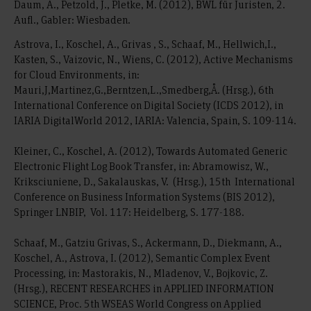
Daum, A., Petzold, J., Pletke, M. (2012), BWL für Juristen, 2.
Aufl., Gabler: Wiesbaden.
Astrova, I., Koschel, A., Grivas , S., Schaaf, M., Hellwich,I.,
Kasten, S., Vaizovic, N., Wiens, C. (2012), Active Mechanisms
for Cloud Environments, in:
Mauri,J,Martinez,G.,Berntzen,L.,Smedberg,Å. (Hrsg.), 6th
International Conference on Digital Society (ICDS 2012), in
IARIA DigitalWorld 2012, IARIA: Valencia, Spain, S. 109-114.
Kleiner, C., Koschel, A. (2012), Towards Automated Generic
Electronic Flight Log Book Transfer, in: Abramowisz, W.,
Kriksciuniene, D., Sakalauskas, V. (Hrsg.), 15th International
Conference on Business Information Systems (BIS 2012),
Springer LNBIP, Vol. 117: Heidelberg, S. 177-188.
Schaaf, M., Gatziu Grivas, S., Ackermann, D., Diekmann, A.,
Koschel, A., Astrova, I. (2012), Semantic Complex Event
Processing, in: Mastorakis, N., Mladenov, V., Bojkovic, Z.
(Hrsg.), RECENT RESEARCHES in APPLIED INFORMATION
SCIENCE, Proc. 5th WSEAS World Congress on Applied