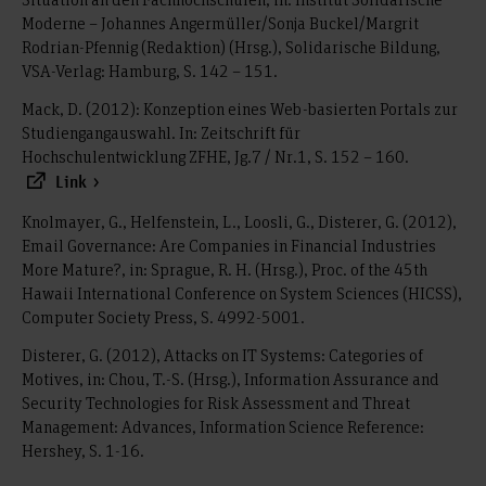
Moderne – Johannes Angermüller/Sonja Buckel/Margrit
Rodrian-Pfennig (Redaktion) (Hrsg.), Solidarische Bildung,
VSA-Verlag: Hamburg, S. 142 – 151.
Mack, D. (2012): Konzeption eines Web-basierten Portals zur
Studiengangauswahl. In: Zeitschrift für
Hochschulentwicklung ZFHE, Jg.7 / Nr.1, S. 152 – 160.
Link
Knolmayer, G., Helfenstein, L., Loosli, G., Disterer, G. (2012),
Email Governance: Are Companies in Financial Industries
More Mature?, in: Sprague, R. H. (Hrsg.), Proc. of the 45th
Hawaii International Conference on System Sciences (HICSS),
Computer Society Press, S. 4992-5001.
Disterer, G. (2012), Attacks on IT Systems: Categories of
Motives, in: Chou, T.-S. (Hrsg.), Information Assurance and
Security Technologies for Risk Assessment and Threat
Management: Advances, Information Science Reference:
Hershey, S. 1-16.