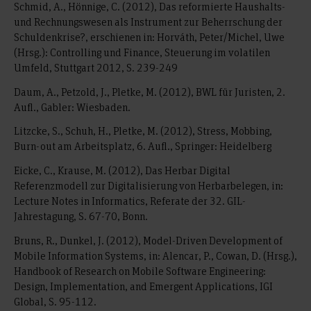
Schmid, A., Hönnige, C. (2012), Das reformierte Haushalts-
und Rechnungswesen als Instrument zur Beherrschung der
Schuldenkrise?, erschienen in: Horváth, Peter/Michel, Uwe
(Hrsg.): Controlling und Finance, Steuerung im volatilen
Umfeld, Stuttgart 2012, S. 239-249
Daum, A., Petzold, J., Pletke, M. (2012), BWL für Juristen, 2.
Aufl., Gabler: Wiesbaden.
Litzcke, S., Schuh, H., Pletke, M. (2012), Stress, Mobbing,
Burn-out am Arbeitsplatz, 6. Aufl., Springer: Heidelberg
Eicke, C., Krause, M. (2012), Das Herbar Digital
Referenzmodell zur Digitalisierung von Herbarbelegen, in:
Lecture Notes in Informatics, Referate der 32. GIL-
Jahrestagung, S. 67-70, Bonn.
Bruns, R., Dunkel, J. (2012), Model-Driven Development of
Mobile Information Systems, in: Alencar, P., Cowan, D. (Hrsg.),
Handbook of Research on Mobile Software Engineering:
Design, Implementation, and Emergent Applications, IGI
Global, S. 95-112.