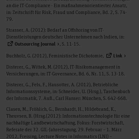
an die IT-Compliance - Ein maßnahmenorientierter Ansatz,
in: Zeitschrift für Risk, Fraud und Compliance, Bd. 2, S. 74-
79.
Strasser, A. (2012): Bedarf an Offshoring von IT-
Dienstleistungen deutscher Unternehmen nach Indien, in:
, S. 11-15.
Outsourcing Journal
Buchholz, G. (2012), Feministische Dichotomie,
Link
Disterer, G., Wittek, M. (2012), IT-Risikomanagement in
Versicherungen, in: IT-Governance, Bd. 6, Nr. 11, S. 13-18.
Disterer, G., Fels, F., Hausotter, A. (2012), Betriebliche
Informationssysteme, in: Schneider, U. (Hrsg.), Taschenbuch
der Informatik, 7. Aufl., Carl Hanser: München, S. 642-668.
Clasen, M., Fröhlich, G., Bernhardt, H., Hildebrand, K.,
Theuvsen, B. (Hrsg.(2012): Informationstechnologie für eine
nachhaltige Landbewirtschaftung, Fokus: Forstwirtschaft,
Referate der 32. GIL-Jahrestagung, 29. Februar – 1. März
2012, Freising, Lecture Notes in Informatics (LNI) –