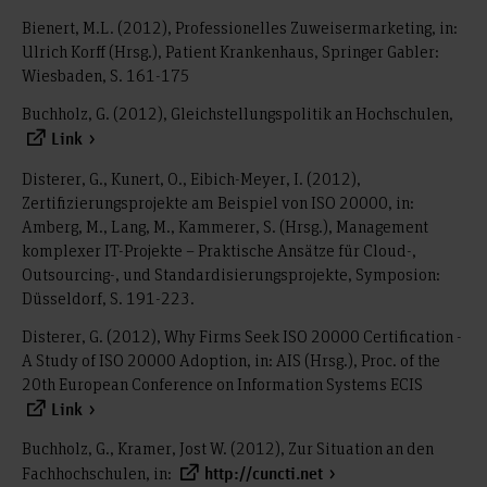
Bienert, M.L. (2012), Professionelles Zuweisermarketing, in:
Ulrich Korff (Hrsg.), Patient Krankenhaus, Springer Gabler:
Wiesbaden, S. 161-175
Buchholz, G. (2012), Gleichstellungspolitik an Hochschulen,
Link
Disterer, G., Kunert, O., Eibich-Meyer, I. (2012),
Zertifizierungsprojekte am Beispiel von ISO 20000, in:
Amberg, M., Lang, M., Kammerer, S. (Hrsg.), Management
komplexer IT-Projekte – Praktische Ansätze für Cloud-,
Outsourcing-, und Standardisierungsprojekte, Symposion:
Düsseldorf, S. 191-223.
Disterer, G. (2012), Why Firms Seek ISO 20000 Certification -
A Study of ISO 20000 Adoption, in: AIS (Hrsg.), Proc. of the
20th European Conference on Information Systems ECIS
Link
Buchholz, G., Kramer, Jost W. (2012), Zur Situation an den
Fachhochschulen, in:
http://cuncti.net