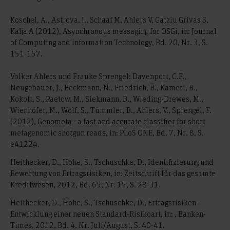
Koschel, A., Astrova, I., Schaaf M, Ahlers V, Gatziu Grivas S,
Kalja A (2012), Asynchronous messaging for OSGi, in: Journal
of Computing and Information Technology, Bd. 20, Nr. 3, S.
151-157.
Volker Ahlers und Frauke Sprengel: Davenport, C.F.,
Neugebauer, J., Beckmann, N., Friedrich, B., Kameri, B.,
Kokott, S., Paetow, M., Siekmann, B., Wieding-Drewes, M.,
Wienhöfer, M., Wolf, S., Tümmler, B., Ahlers, V., Sprengel, F.
(2012), Genometa - a fast and accurate classifier for short
metagenomic shotgun reads, in: PLoS ONE, Bd. 7, Nr. 8, S.
e41224.
Heithecker, D., Hohe, S., Tschuschke, D., Identifizierung und
Bewertung von Ertragsrisiken, in: Zeitschrift für das gesamte
Kreditwesen, 2012, Bd. 65, Nr. 15, S. 28-31.
Heithecker, D., Hohe, S., Tschuschke, D., Ertragsrisiken –
Entwicklung einer neuen Standard-Risikoart, in: , Banken-
Times, 2012, Bd. 4, Nr. Juli/August, S. 40-41.