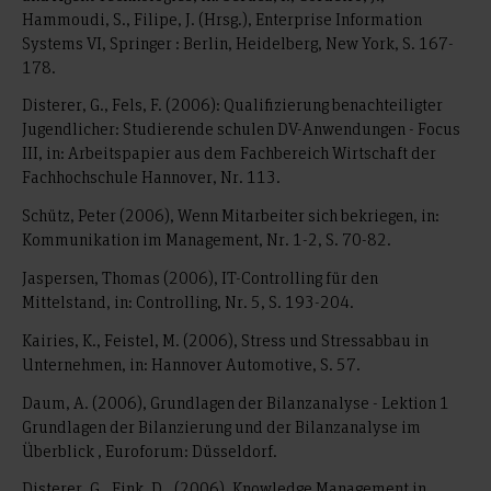
Hammoudi, S., Filipe, J. (Hrsg.), Enterprise Information
Systems VI, Springer : Berlin, Heidelberg, New York, S. 167-
178.
Disterer, G., Fels, F. (2006): Qualifizierung benachteiligter
Jugendlicher: Studierende schulen DV-Anwendungen - Focus
III, in: Arbeitspapier aus dem Fachbereich Wirtschaft der
Fachhochschule Hannover, Nr. 113.
Schütz, Peter (2006), Wenn Mitarbeiter sich bekriegen, in:
Kommunikation im Management, Nr. 1-2, S. 70-82.
Jaspersen, Thomas (2006), IT-Controlling für den
Mittelstand, in: Controlling, Nr. 5, S. 193-204.
Kairies, K., Feistel, M. (2006), Stress und Stressabbau in
Unternehmen, in: Hannover Automotive, S. 57.
Daum, A. (2006), Grundlagen der Bilanzanalyse - Lektion 1
Grundlagen der Bilanzierung und der Bilanzanalyse im
Überblick , Euroforum: Düsseldorf.
Disterer, G., Fink, D., (2006), Knowledge Management in