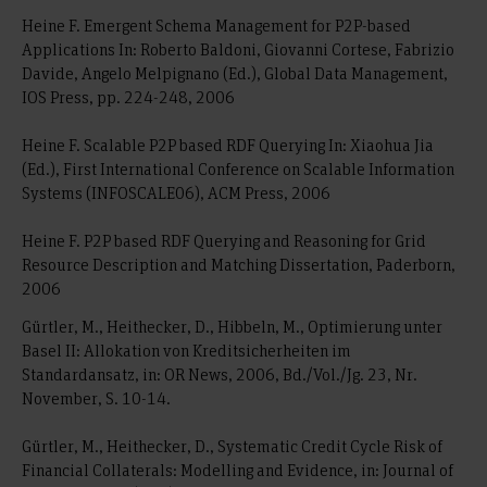
Heine F. Emergent Schema Management for P2P-based
Applications In: Roberto Baldoni, Giovanni Cortese, Fabrizio
Davide, Angelo Melpignano (Ed.), Global Data Management,
IOS Press, pp. 224-248, 2006
Heine F. Scalable P2P based RDF Querying In: Xiaohua Jia
(Ed.), First International Conference on Scalable Information
Systems (INFOSCALE06), ACM Press, 2006
Heine F. P2P based RDF Querying and Reasoning for Grid
Resource Description and Matching Dissertation, Paderborn,
2006
Gürtler, M., Heithecker, D., Hibbeln, M., Optimierung unter
Basel II: Allokation von Kreditsicherheiten im
Standardansatz, in: OR News, 2006, Bd./Vol./Jg. 23, Nr.
November, S. 10-14.
Gürtler, M., Heithecker, D., Systematic Credit Cycle Risk of
Financial Collaterals: Modelling and Evidence, in: Journal of