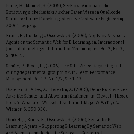
Peine, H., Mandel, S. (2006), SecFlow: Automatische
Ermittlung sicherheitskritischer Datenflüsse in Quellcode,
Statuskonferenz Forschungsoffensive "Software Engineering
2006", Leipzig.
Bruns, R., Dunkel, J., Ossowski, S. (2006), Applying Advisory
Agents on the Semantic Web for E-Learning, in: International
Journal of Intelligent Information Technologies, Bd. 2, Nr. 3,
S. 40-55.
Schütz, P., Bloch, B., (2006), The Silo-Virus:diagnosing and
curing departmental groupthink, in: Team Performance
Management, Bd. 12, Nr. 1/2, S. 31-43.
Disterer, G., Alles, A., Hervatin, A. (2006), Denial-of-Service-
Angriffe: Schutz- und Abwehrmaßnahmen, in: Cleve, J. (Hrsg.),
Proc. 5. Wismarer Wirtschaftsinformatiktage WiWiTa, o.V.:
Wismar, S. 350-356.
Dunkel, J., Bruns, R., Ossowski, S. (2006), Semantic E-
Learning Agents – Supporting E-Learning By Semantic Web
and Agent Technologies, in: Seruca, I., Cordeiro, J.,