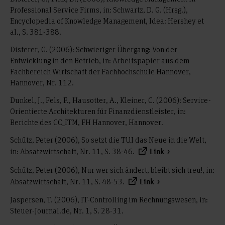
Professional Service Firms, in: Schwartz, D. G. (Hrsg.),
Encyclopedia of Knowledge Management, Idea: Hershey et
al., S. 381-388.
Disterer, G. (2006): Schwieriger Übergang: Von der
Entwicklung in den Betrieb, in: Arbeitspapier aus dem
Fachbereich Wirtschaft der Fachhochschule Hannover,
Hannover, Nr. 112.
Dunkel, J., Fels, F., Hausotter, A., Kleiner, C. (2006): Service-
Orientierte Architekturen für Finanzdienstleister, in:
Berichte des CC_ITM, FH Hannover, Hannover.
Schütz, Peter (2006), So setzt die TUI das Neue in die Welt,
in: Absatzwirtschaft, Nr. 11, S. 38-46.
Link
Schütz, Peter (2006), Nur wer sich ändert, bleibt sich treu!, in:
Absatzwirtschaft, Nr. 11, S. 48-53.
Link
Jaspersen, T. (2006), IT-Controlling im Rechnungswesen, in:
Steuer-Journal.de, Nr. 1, S. 28-31.