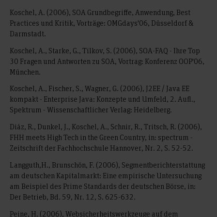
Koschel, A. (2006), SOA Grundbegriffe, Anwendung, Best
Practices und Kritik, Vorträge: OMGdays'06, Düsseldorf &
Darmstadt.
Koschel, A., Starke, G., Tilkov, S. (2006), SOA-FAQ - Ihre Top
30 Fragen und Antworten zu SOA, Vortrag: Konferenz OOP'06,
München.
Koschel, A., Fischer, S., Wagner, G. (2006), J2EE / Java EE
kompakt - Enterprise Java: Konzepte und Umfeld, 2. Aufl.,
Spektrum - Wissenschaftlicher Verlag: Heidelberg.
Diáz, R., Dunkel, J., Koschel, A., Schnir, R., Tritsch, R. (2006),
FHH meets High Tech in the Green Country, in: spectrum -
Zeitschrift der Fachhochschule Hannover, Nr. 2, S. 52-52.
Langguth,H., Brunschön, F. (2006), Segmentberichterstattung
am deutschen Kapitalmarkt: Eine empirische Untersuchung
am Beispiel des Prime Standards der deutschen Börse, in:
Der Betrieb, Bd. 59, Nr. 12, S. 625-632.
Peine, H. (2006), Websicherheitswerkzeuge auf dem