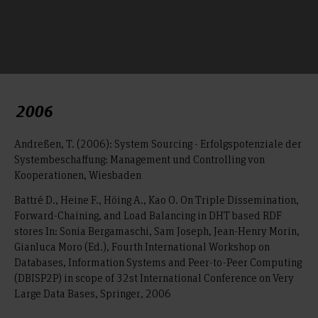
2006
Andreßen, T. (2006): System Sourcing - Erfolgspotenziale der
Systembeschaffung: Management und Controlling von
Kooperationen, Wiesbaden
Battré D., Heine F., Höing A., Kao O. On Triple Dissemination,
Forward-Chaining, and Load Balancing in DHT based RDF
stores In: Sonia Bergamaschi, Sam Joseph, Jean-Henry Morin,
Gianluca Moro (Ed.), Fourth International Workshop on
Databases, Information Systems and Peer-to-Peer Computing
(DBISP2P) in scope of 32st International Conference on Very
Large Data Bases, Springer, 2006