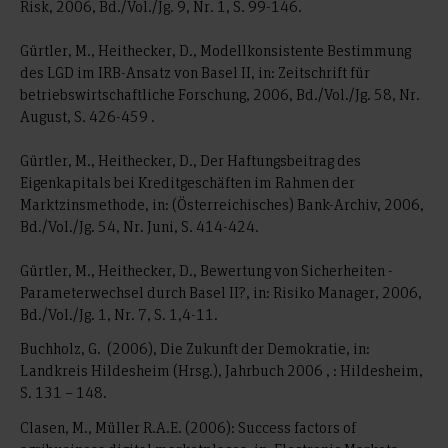
Risk, 2006, Bd./Vol./Jg. 9, Nr. 1, S. 99-146.
Gürtler, M., Heithecker, D., Modellkonsistente Bestimmung
des LGD im IRB-Ansatz von Basel II, in: Zeitschrift für
betriebswirtschaftliche Forschung, 2006, Bd./Vol./Jg. 58, Nr.
August, S. 426-459 .
Gürtler, M., Heithecker, D., Der Haftungsbeitrag des
Eigenkapitals bei Kreditgeschäften im Rahmen der
Marktzinsmethode, in: (Österreichisches) Bank-Archiv, 2006,
Bd./Vol./Jg. 54, Nr. Juni, S. 414-424.
Gürtler, M., Heithecker, D., Bewertung von Sicherheiten -
Parameterwechsel durch Basel II?, in: Risiko Manager, 2006,
Bd./Vol./Jg. 1, Nr. 7, S. 1,4-11.
Buchholz, G. (2006), Die Zukunft der Demokratie, in:
Landkreis Hildesheim (Hrsg.), Jahrbuch 2006 , : Hildesheim,
S. 131 – 148.
Clasen, M., Müller R.A.E. (2006): Success factors of