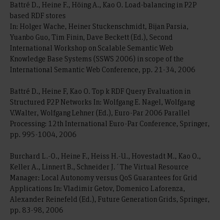
Battré D., Heine F., Höing A., Kao O. Load-balancing in P2P
based RDF stores
In: Holger Wache, Heiner Stuckenschmidt, Bijan Parsia,
Yuanbo Guo, Tim Finin, Dave Beckett (Ed.), Second
International Workshop on Scalable Semantic Web
Knowledge Base Systems (SSWS 2006) in scope of the
International Semantic Web Conference, pp. 21-34, 2006
Battré D., Heine F, Kao O. Top k RDF Query Evaluation in
Structured P2P Networks In: Wolfgang E. Nagel, Wolfgang
V.Walter, Wolfgang Lehner (Ed.), Euro-Par 2006 Parallel
Processing: 12th International Euro-Par Conference, Springer,
pp. 995-1004, 2006
Burchard L.-O., Heine F., Heiss H.-U., Hovestadt M., Kao O.,
Keller A., Linnert B., Schneider J.´The Virtual Resource
Manager: Local Autonomy versus QoS Guarantees for Grid
Applications In: Vladimir Getov, Domenico Laforenza,
Alexander Reinefeld (Ed.), Future Generation Grids, Springer,
pp. 83-98, 2006