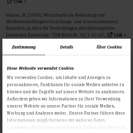
Link
Nusser, M. (2006), Wirtschaftliche Bedeutung und
Wettbewerbsfähigkeit forschungs- und wissensintensiver
Branchen, in: Büro für Technikfolgen-Abschätzung beim
Deutschen Bundestag – TAB-Brief Nr. 30, S. 65-67.
Link
Zustimmung
Details
Über Cookies
Nusser, M. (2006), So wird Pharma in Deutschland wieder fit,
in: Gesundheit & Gesellschaft G+G, Bd. 9, Nr. 4, S. 22-25.
Link
Diese Webseite verwendet Cookies
Nusser, M., Tischendorf, A. (2006), Pharma-Standort
Wir verwenden Cookies, um Inhalte und Anzeigen zu
Deutschland, in: Pharma-Marketing Journal, Bd. 31, Nr. 5, S.
personalisieren, Funktionen für soziale Medien anbieten zu
174-178.
können und die Zugriffe auf unsere Website zu analysieren.
Außerdem geben wir Informationen zu Ihrer Verwendung
Gaisser, S., Nusser, M. (2006), Stärken-Schwächen-Analyse
unserer Website an unsere Partner für soziale Medien,
des Pharma-Innovationsstandortes Deutschland, in: Pharm.
Werbung und Analysen weiter. Unsere Partner führen diese
Ind. – die pharmazeutische Industrie, Bd. 68, Nr. 5, S. 531-
Informationen möglicherweise mit weiteren Daten
537.
zusammen, die Sie ihnen bereitgestellt haben oder die sie im
Nusser, M., Tischendorf, A. (Hrsg.) (2006), Innovative