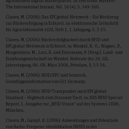
agribusiness digital marketplaces. in: Electronic Markets -
The International Journal, Vol. 16 (4), S. 349-360.
Clasen, M. (2006): Das EPCglobal-Netzwerk – Ein Werkzeug
zur Rückverfolgung in Echtzeit. in: elektronische Zeitschrift
für Agrarinformatik eZAI, Heft 1, 1. Jahrgang, S. 3-15.
Clasen, M. (2006): Rückverfolgbarkeit durch RFID und
EPCglobal-Netzwerk in Echtzeit. in: Wenkel, K.-O., Wagner, P.,
Morgenstern, M., Luzi, K. und Eisermann, P. (Hrsg.). Land- und
Ernährungswirtschaft im Wandel. Referate der 26. GIL
Jahrestagung, 06.-08. März 2006, Potsdam, S. 53-56.
Clasen, M. (2006): RFID/EPC und Sensorik,
Grundlageninformation von GS1 Germany.
Clasen, M. (2006): RFID-Transponder nach EPCglobal-
Standard – Hightech zum Discount-Tarif. in: ISIS RFID Special
Report, 1. Ausgabe zur „RFID-Vision“ auf der Systems 2006,
München.
Clasen, M., Gampl, B. (2006): Anwendungen und Potenziale
von Radio-Frequenz-Identifikation (RFID) in der