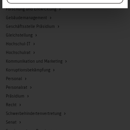
Finanzmanagement
Forschung und Entwicklung
Gebäudemanagement
Geschäftsstelle Präsidium
Gleichstellung
Hochschul-IT
Hochschulrat
Kommunikation und Marketing
Korruptionsbekämpfung
Personal
Personalrat
Präsidium
Recht
Schwerbehindertenvertretung
Senat