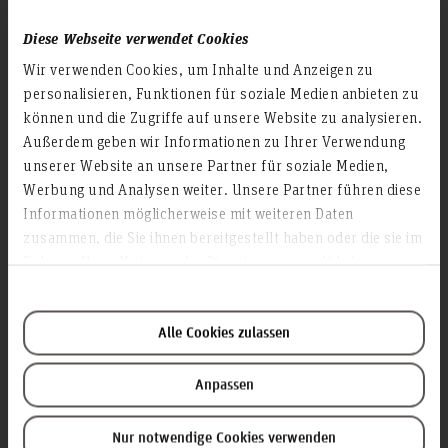
Kontakt und Anreise
Startseite Hochschule Hannover
Diese Webseite verwendet Cookies
Presse
Wir verwenden Cookies, um Inhalte und Anzeigen zu
personalisieren, Funktionen für soziale Medien anbieten zu
Personensuche
können und die Zugriffe auf unsere Website zu analysieren.
Karriere
Außerdem geben wir Informationen zu Ihrer Verwendung
unserer Website an unsere Partner für soziale Medien,
Service & Organisation
Werbung und Analysen weiter. Unsere Partner führen diese
Akademische Angelegenheiten
Informationen möglicherweise mit weiteren Daten
zusammen, die Sie ihnen bereitgestellt haben oder die sie im
Antidiskriminierungsstelle
Rahmen Ihrer Nutzung der Dienste gesammelt haben.
Arbeitssicherheit
Berufungsmanagement
Bibliothek
Alle Cookies zulassen
Campusmanagement
Anpassen
Datenschutz
Existenzgründung
Nur notwendige Cookies verwenden