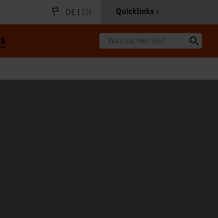
|
EN
Quicklinks
DE
s
Suche