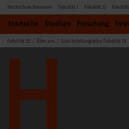
Hochschule Hannover
Fakultät I
Fakultät II
Fakultät
Startseite
Studium
Forschung
Inte
Fakultät IV
Über uns
Gleichstellungsbüro Fakultät IV