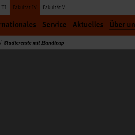
 III
Fakultät IV
Fakultät V
rnationales
Service
Aktuelles
Über un
Studierende mit Handicap