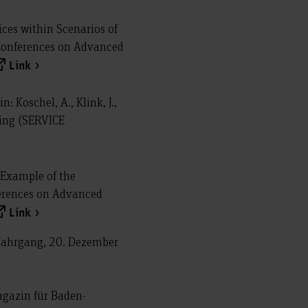
ices within Scenarios of
al Conferences on Advanced
Link
 Koschel, A., Klink, J.,
ting (SERVICE
y Example of the
nferences on Advanced
Link
. Jahrgang, 20. Dezember
agazin für Baden-