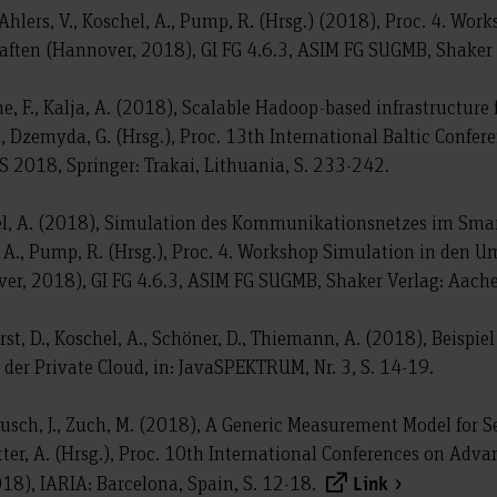
 Ahlers, V., Koschel, A., Pump, R. (Hrsg.) (2018), Proc. 4. Wo
ften (Hannover, 2018), GI FG 4.6.3, ASIM FG SUGMB, Shaker 
ine, F., Kalja, A. (2018), Scalable Hadoop-based infrastructure f
O., Dzemyda, G. (Hrsg.), Proc. 13th International Baltic Confe
 2018, Springer: Trakai, Lithuania, S. 233-242.
el, A. (2018), Simulation des Kommunikationsnetzes im Smart 
el, A., Pump, R. (Hrsg.), Proc. 4. Workshop Simulation in den 
r, 2018), GI FG 4.6.3, ASIM FG SUGMB, Shaker Verlag: Aache
rst, D., Koschel, A., Schöner, D., Thiemann, A. (2018), Beispi
der Private Cloud, in: JavaSPEKTRUM, Nr. 3, S. 14-19.
 Busch, J., Zuch, M. (2018), A Generic Measurement Model for S
sotter, A. (Hrsg.), Proc. 10th International Conferences on Ad
), IARIA: Barcelona, Spain, S. 12-18.
Link