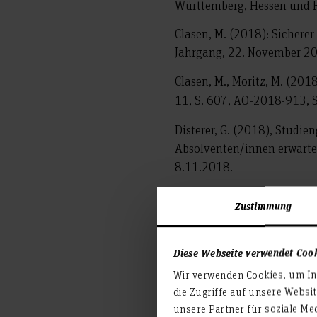
Württemberg, Hessen und Rh
Clasen, M. (2018): Sichere
Jahrgang, 22. November 20
Clasen, M., Moritz, M. (201
11, S. 607, AO-2018-913, 
Disterer, G. (2018), Stud
Absolventen/innen erwarte
8.11.2018.
Kairies, K.: Psychosoziale 
Zustimmung
Sicht, in: Arbeitspapier Nr
der Hochschule Hannover.
Diese Webseite verwendet Coo
Nusser, M. (2018), „State
Wir verwenden Cookies, um Inh
Agendakonferenz "Gemeins
die Zugriffe auf unsere Websi
Forschung (BMBF), S. 21,
unsere Partner für soziale Me