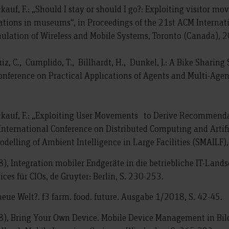
kauf, F.: „Should I stay or should I go?: Exploiting visitor m
tions in museums“, in Proceedings of the 21st ACM Internat
ulation of Wireless and Mobile Systems, Toronto (Canada), 
iz, C., Cumplido, T., Billhardt, H., Dunkel, J.: A Bike Sharing
Conference on Practical Applications of Agents and Multi-Ag
ückauf, F.: „Exploiting User Movements to Derive Recommendat
International Conference on Distributed Computing and Artific
odelling of Ambient Intelligence in Large Facilities (SMAILF),
018), Integration mobiler Endgeräte in die betriebliche IT-Lands
ces für CIOs, de Gruyter: Berlin, S. 230-253.
eue Welt?. f3 farm. food. future. Ausgabe 1/2018, S. 42-45.
2018), Bring Your Own Device. Mobile Device Management in Bil