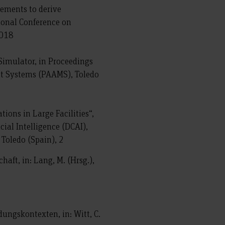
ovements to derive
ional Conference on
2018
 Simulator, in Proceedings
ent Systems (PAAMS), Toledo
ions in Large Facilities“,
ial Intelligence (DCAI),
 Toledo (Spain), 2
chaft, in: Lang, M. (Hrsg.),
dungskontexten, in: Witt, C.