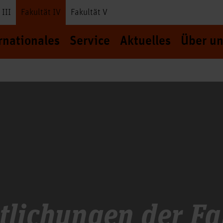
 III
Fakultät IV
Fakultät V
rnationales
Service
Aktuelles
Über un
tlichungen der Fa