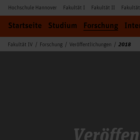
Hochschule Hannover
Fakultät I
Fakultät II
Fakultät
Startseite
Studium
Forschung
Inte
2018
Fakultät IV
Forschung
Veröffentlichungen
Veröffen