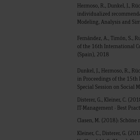
Hermoso, R., Dunkel, J., Rüc
individualized recommenda
Modeling, Analysis and Sim
Fernández, A., Timón, S., Ru
of the 16th International 
(Spain), 2018
Dunkel, J., Hermoso, R., R
in Proceedings of the 15th 
Special Session on Social M
Disterer, G., Kleiner, C. (2
IT-Management - Best Practi
Clasen, M. (2018): Schöne n
Kleiner, C., Disterer, G. (