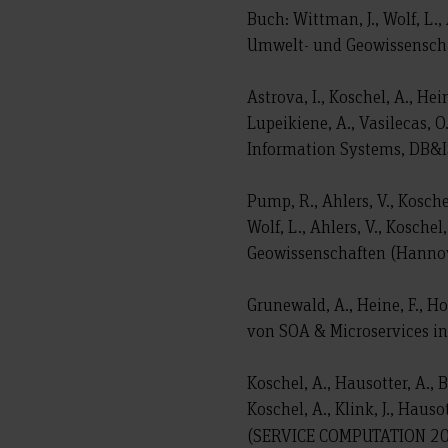
Buch: Wittman, J., Wolf, L.,
Umwelt- und Geowissenscha
Astrova, I., Koschel, A., He
Lupeikiene, A., Vasilecas, 
Information Systems, DB&IS
Pump, R., Ahlers, V., Kosch
Wolf, L., Ahlers, V., Kosch
Geowissenschaften (Hannove
Grunewald, A., Heine, F., Ho
von SOA & Microservices in 
Koschel, A., Hausotter, A.,
Koschel, A., Klink, J., Hau
(SERVICE COMPUTATION 2018