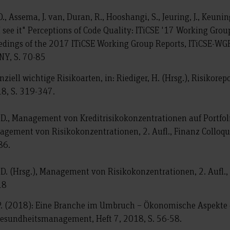
l, D., Assema, J. van, Duran, R., Hooshangi, S., Jeuring, J., Keunin
 see it" Perceptions of Code Quality: ITiCSE '17 Working Group 
eedings of the 2017 ITiCSE Working Group Reports, ITiCSE-WGR
NY, S. 70-85
nziell wichtige Risikoarten, in: Riediger, H. (Hrsg.), Risikor
18, S. 319-347.
 D., Management von Kreditrisikokonzentrationen auf Portfolio
nagement von Risikokonzentrationen, 2. Aufl., Finanz Colloq
86.
, D. (Hrsg.), Management von Risikokonzentrationen, 2. Aufl.
18
 P. (2018): Eine Branche im Umbruch – Ökonomische Aspekte 
Gesundheitsmanagement, Heft 7, 2018, S. 56-58.