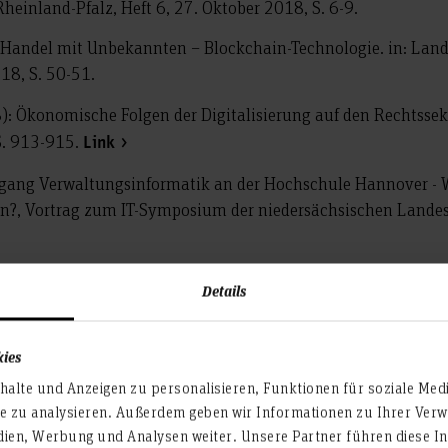
einland-Pfalz, Heft 6, 27. Oktober 2018, S. 6-9.
r Handel mit Unbekannten – Blockchain-Technologie. in: Land 
18, S. 50-51.
8): Ökonomische Folgen der Digitalisierung auf den Rechtssekt
S. 913-915.
Link
iengang Verwaltungsinformatik an der Hochschule Hannover -
n?, Vortrag zum IT-Symposium der niedersächsischen Lande
Gesundheit erfordert Gegenwärtigkeit – eine Betrachtung aus s
Details
. 11/2018 aus der Fakultät IV – Wirtschaft und Informatik, Ab
Link
kies
ments zur nationalen Forschungsstrategie Bioökonomie“ im 
alte und Anzeigen zu personalisieren, Funktionen für soziale Med
am zur Bioökonomie" am 29.06.2018 im Bundesministerium
te zu analysieren. Außerdem geben wir Informationen zu Ihrer Ve
,
Link Statements
Link zum Ergebnisbericht
dien, Werbung und Analysen weiter. Unsere Partner führen diese I