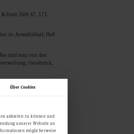
& Forst, Heft 47, 171.
or. in: Anwaltsblatt, Heft
 Was darf man von den
sverwaltung, Osnabrück,
piritueller bzw. achtsamer
Über Cookies
teilung Betriebswirtschaft
Rahmen der BMBF-
ien anbieten zu können und
 für Bildung und
rwendung unserer Website an
nformationen möglicherweise