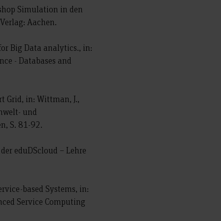
rkshop Simulation in den
Verlag: Aachen.
or Big Data analytics., in:
rence - Databases and
Grid, in: Wittman, J.,
Umwelt- und
n, S. 81-92.
el der eduDScloud – Lehre
ervice-based Systems, in:
vanced Service Computing