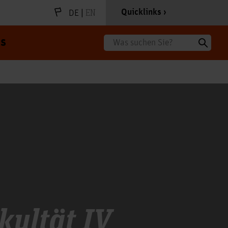
|
EN
Quicklinks
DE
s
Suche
kultät IV