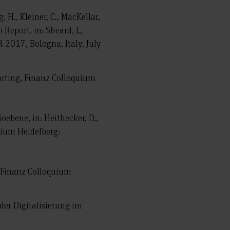
g, H., Kleiner, C., MacKellar,
Report, in: Sheard, J.,
 2017, Bologna, Italy, July
eporting, Finanz Colloquium
ebene, in: Heithecker, D.,
uium Heidelberg:
, Finanz Colloquium
der Digitalisierung im