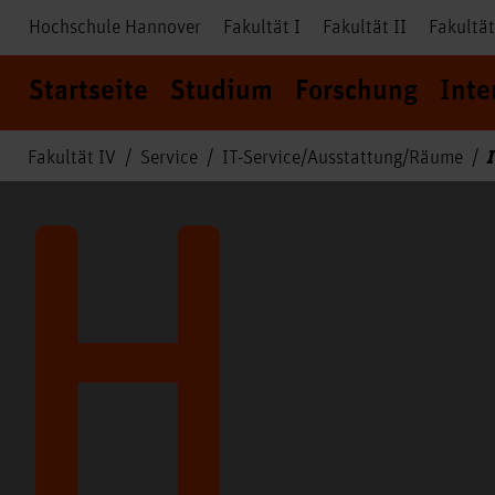
Hochschule Hannover
Fakultät I
Fakultät II
Fakultät
Startseite
Studium
Forschung
Inte
Fakultät IV
Service
IT-Service/Ausstattung/Räume