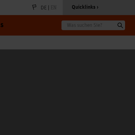
|
EN
Quicklinks
DE
s
Suche