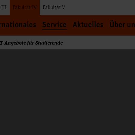
 III
Fakultät IV
Fakultät V
rnationales
Service
Aktuelles
Über un
IT-Angebote für Studierende