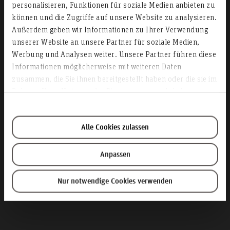
personalisieren, Funktionen für soziale Medien anbieten zu
können und die Zugriffe auf unsere Website zu analysieren.
Außerdem geben wir Informationen zu Ihrer Verwendung
unserer Website an unsere Partner für soziale Medien,
Werbung und Analysen weiter. Unsere Partner führen diese
PC-Labore Abteilung
Informationen möglicherweise mit weiteren Daten
zusammen, die Sie ihnen bereitgestellt haben oder die sie im
BWL und WI
Rahmen Ihrer Nutzung der Dienste gesammelt haben.
Alle Cookies zulassen
Anpassen
Nur notwendige Cookies verwenden