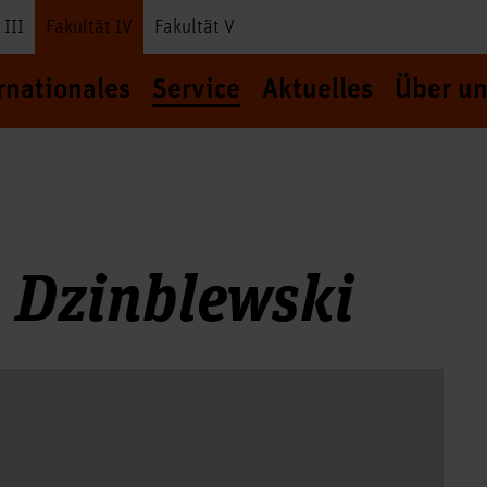
 III
Fakultät IV
Fakultät V
rnationales
Service
Aktuelles
Über un
 Dzinblewski