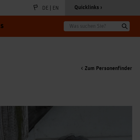
|
Quicklinks
DE
EN
s
Suche
Zum Personenfinder