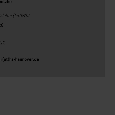
nitzler
ftslehre (F4BWL)
26
120
er(at)hs-hannover.de