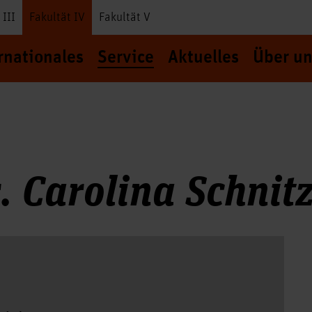
 III
Fakultät IV
Fakultät V
rnationales
Service
Aktuelles
Über un
r. Carolina Schnitz