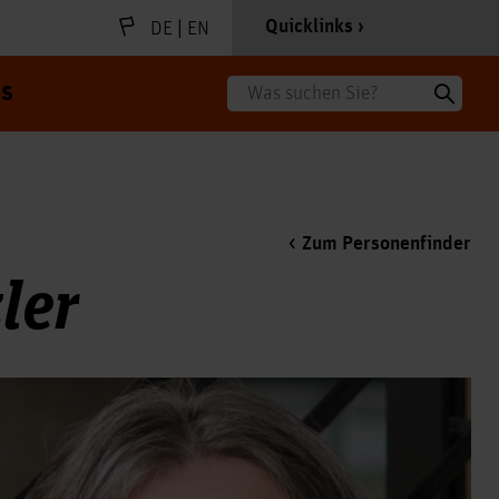
|
Quicklinks
DE
EN
s
Suche
Zum Personenfinder
ler