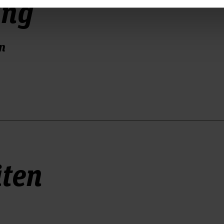
ung
n
äten