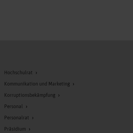
Zum Seitenanfang
Hochschulrat
Kommunikation und Marketing
Korruptionsbekämpfung
Personal
Personalrat
Präsidium