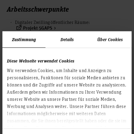
Arbeitsschwerpunkte
Digitaler Zwilling öffentlicher Räume:
Projekt 5GAPS
Datenanalyse und Simulation für Logistik, Produktion
Zustimmung
Details
Über Cookies
und Mobilität:
Arbeitsgruppe das-hub
Sicherheit von IT-Infrastrukturen:
Arbeitsgruppe Trust@HsH
Diese Webseite verwendet Cookies
Forschung
Wir verwenden Cookies, um Inhalte und Anzeigen zu
personalisieren, Funktionen für soziale Medien anbieten zu
Data|H: Institute for Applied Data Science Hannover
können und die Zugriffe auf unsere Website zu analysieren.
Außerdem geben wir Informationen zu Ihrer Verwendung
unserer Website an unsere Partner für soziale Medien,
Werbung und Analysen weiter. Unsere Partner führen diese
Veröffentlichungen
Informationen möglicherweise mit weiteren Daten
zusammen, die Sie ihnen bereitgestellt haben oder die sie im
Eigene Veröffentlichungen
Rahmen Ihrer Nutzung der Dienste gesammelt haben.
Veröffentlichungen