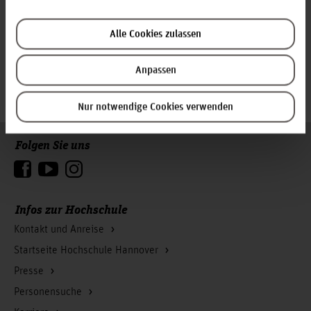
1995 - 2000 Universität Kassel, Promotion:
Prozessorientierte Reorganisationsmassnahmen
1994 - 1996 Software AG, Marketing Manager im
Alle Cookies zulassen
Corporate Marketing
1996 - 1999 Diebold GmbH, Unternehmensberater
1999 - 2007 Daimler AG, Abteilungs- und Teamleiter
Anpassen
Vertrieb, Organisation, IT
seit 2008 Professor an der Hochschule Hannover
Nur notwendige Cookies verwenden
Folgen Sie uns
Zum Seitenanfang
Infos zur Hochschule
Kontakt und Anreise
Startseite Hochschule Hannover
Presse
Personensuche