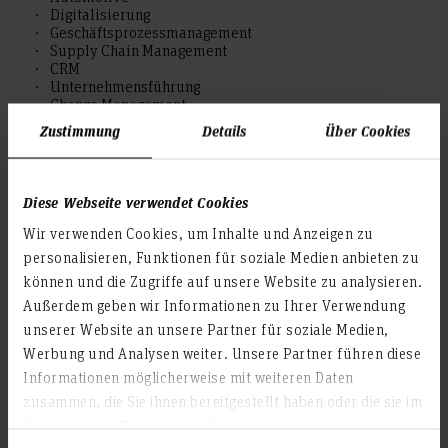
Digitalisierung
Geschäftsprozessmanagement
Supply Chain Management
CRM
Unternehmensführung
Change Management
Zustimmung
Details
Über Cookies
Diese Webseite verwendet Cookies
Aktivitäten
Wir verwenden Cookies, um Inhalte und Anzeigen zu
Zur Person
personalisieren, Funktionen für soziale Medien anbieten zu
können und die Zugriffe auf unsere Website zu analysieren.
1987 - 1991 Fachhochschule Würzburg-Schweinfurt,
Außerdem geben wir Informationen zu Ihrer Verwendung
Abschluss: Dipl.-Wirtschaftsingenieur
unserer Website an unsere Partner für soziale Medien,
1991 - 1992 Berufliches Fortbildungszentrum Kahla,
Werbung und Analysen weiter. Unsere Partner führen diese
Erwachsenenbildung
1992 Hewlett-Packard, Softwareentwicklung und -
Informationen möglicherweise mit weiteren Daten
marketing
zusammen, die Sie ihnen bereitgestellt haben oder die sie im
1992 - 1994 Universität Kassel, Abschluss: Dipl.-
Rahmen Ihrer Nutzung der Dienste gesammelt haben.
Wirtschaftswissenschaftler