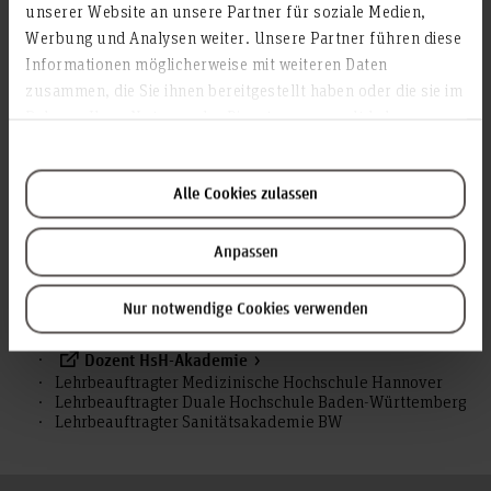
unserer Website an unsere Partner für soziale Medien,
Veröffentlichungen
Werbung und Analysen weiter. Unsere Partner führen diese
Informationen möglicherweise mit weiteren Daten
zusammen, die Sie ihnen bereitgestellt haben oder die sie im
Rahmen Ihrer Nutzung der Dienste gesammelt haben.
Aktivitäten
HsH Gremien
Alle Cookies zulassen
Mitglied Prüfungsausschuss HsH, F4 W&I, Abt. BWL
Anpassen
Weiteres
Nur notwendige Cookies verwenden
Dozent HsH-Akademie
Lehrbeauftragter Medizinische Hochschule Hannover
Lehrbeauftragter Duale Hochschule Baden-Württemberg
Lehrbeauftragter Sanitätsakademie BW