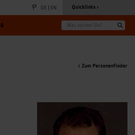
|
Quicklinks
DE
EN
s
Suche
Zum Personenfinder