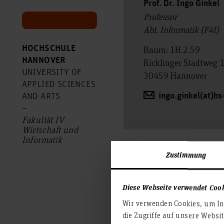
Prof. Dr. Ingo Ginkel
Professor
Abt. Informatik (F4I)
HOCHSCHULE
Raum: 1H.2.59
HANNOVER
Ricklinger Stadtweg 
UNIVERSITY OF
30459 Hannover
APPLIED SCIENCES
ingo.ginkel(at)h
AND ARTS
–
Fakultät IV
Wirtschaft und
Informatik
Zustimmung
Diese Webseite verwendet Coo
HsH Gremien
Wir verwenden Cookies, um Inh
die Zugriffe auf unsere Websi