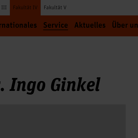
 III
Fakultät IV
Fakultät V
rnationales
Service
Aktuelles
Über un
r. Ingo Ginkel