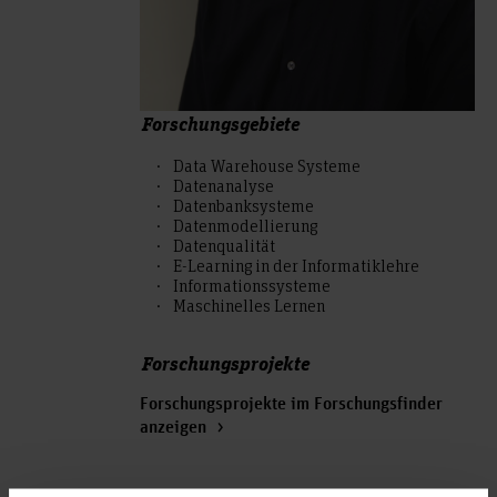
Forschungsgebiete
Data Warehouse Systeme
Datenanalyse
Datenbanksysteme
Datenmodellierung
Datenqualität
E-Learning in der Informatiklehre
Informationssysteme
Maschinelles Lernen
Forschungsprojekte
Forschungsprojekte im Forschungsfinder
anzeigen