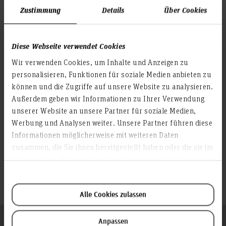
Zustimmung
Details
Über Cookies
Aktivitäten
Institut Data|H
Diese Webseite verwendet Cookies
Trust@HsH
Wir verwenden Cookies, um Inhalte und Anzeigen zu
personalisieren, Funktionen für soziale Medien anbieten zu
können und die Zugriffe auf unsere Website zu analysieren.
Veröffentlichungen
Außerdem geben wir Informationen zu Ihrer Verwendung
unserer Website an unsere Partner für soziale Medien,
Werbung und Analysen weiter. Unsere Partner führen diese
hier
Informationen möglicherweise mit weiteren Daten
zusammen, die Sie ihnen bereitgestellt haben oder die sie im
HsH-Gremien
Rahmen Ihrer Nutzung der Dienste gesammelt haben.
Mitglied in der Studienkommission
Alle Cookies zulassen
Folgen Sie uns
Anpassen