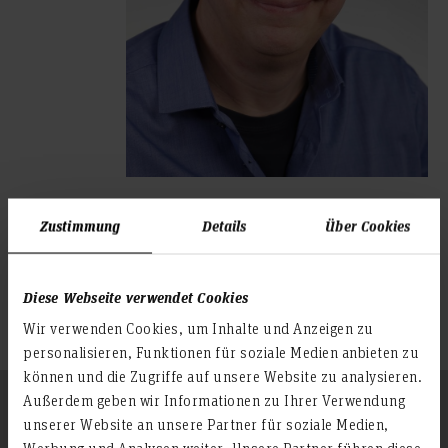
Zustimmung
Details
Über Cookies
HsH-Gremien
Studiendekan der Abteilung Informatik
Diese Webseite verwendet Cookies
Mitglied im Prüfungsausschuss der Abteilung Informatik
Wir verwenden Cookies, um Inhalte und Anzeigen zu
personalisieren, Funktionen für soziale Medien anbieten zu
können und die Zugriffe auf unsere Website zu analysieren.
Folgen Sie uns
Außerdem geben wir Informationen zu Ihrer Verwendung
Zum Seitenanfang
unserer Website an unsere Partner für soziale Medien,
Werbung und Analysen weiter. Unsere Partner führen diese