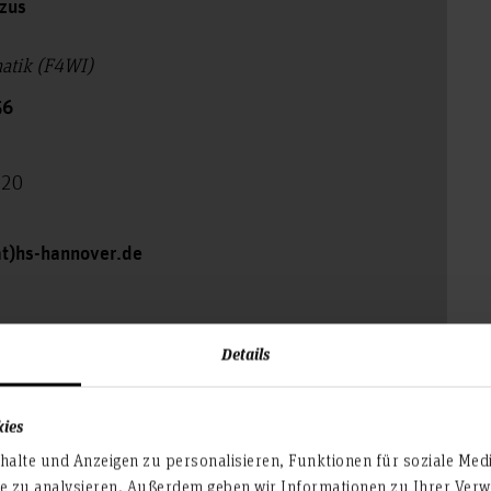
szus
matik (F4WI)
56
120
at)hs-hannover.de
Details
kies
alte und Anzeigen zu personalisieren, Funktionen für soziale Med
te zu analysieren. Außerdem geben wir Informationen zu Ihrer Ve