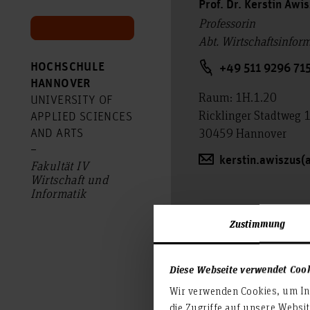
Prof. Dr. Kerstin Awi
Professorin
Abt. Wirtschaftsinfor
HOCHSCHULE
+49 511 9296 71
HANNOVER
Raum: 1H.1.20
UNIVERSITY OF
Ricklinger Stadtweg 
APPLIED SCIENCES
30459 Hannover
AND ARTS
–
kerstin.awiszus(
Fakultät IV
Wirtschaft und
Informatik
Zustimmung
Diese Webseite verwendet Coo
Wir verwenden Cookies, um Inh
die Zugriffe auf unsere Websi