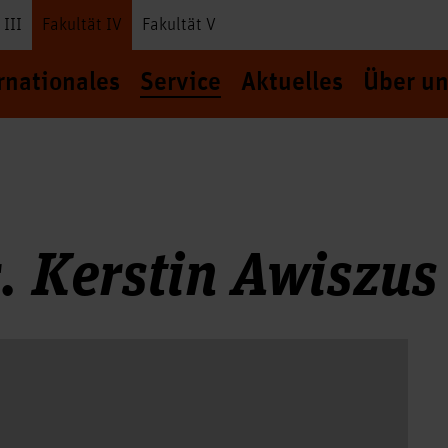
 III
Fakultät IV
Fakultät V
rnationales
Service
Aktuelles
Über un
r. Kerstin Awiszus