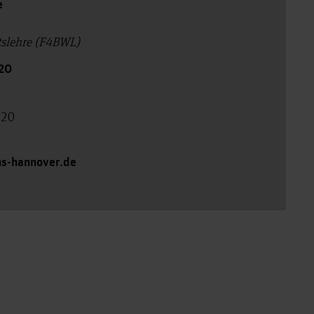
e
ftslehre (F4BWL)
20
120
hs-hannover.de