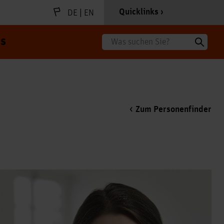
|
Quicklinks
DE
EN
s
Suche
Zum Personenfinder