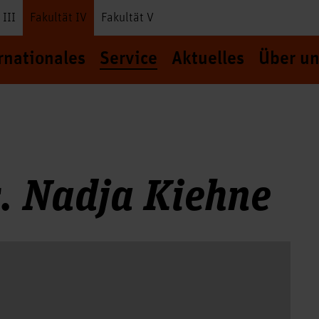
 III
Fakultät IV
Fakultät V
rnationales
Service
Aktuelles
Über un
r. Nadja Kiehne