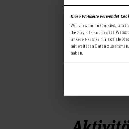
Allgemeine Betriebswir
Rechnungslegung nach
Diese Webseite verwendet Coo
Steuerrecht
Wir verwenden Cookies, um Inh
Wirtschaftsprüfung
die Zugriffe auf unsere Websi
Bewertung (Unternehm
unsere Partner für soziale Me
Rechnungslegungsproz
mit weiteren Daten zusammen, 
Corporate Governance
haben.
Enforcement (DPR e.V. 
Aktivit