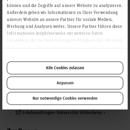
können und die Zugriffe auf unsere Website zu analysieren.
Aktivitäten
Außerdem geben wir Informationen zu Ihrer Verwendung
unserer Website an unsere Partner für soziale Medien,
HsH Gremien
Werbung und Analysen weiter. Unsere Partner führen diese
Informationen möglicherweise mit weiteren Daten
zusammen, die Sie ihnen bereitgestellt haben oder die sie im
Studiendekan Abteilung Betriebswirtschaftslehre
Vorsitz Studienkommission Abteilung
Rahmen Ihrer Nutzung der Dienste gesammelt haben.
Betriebswirtschaftslehre
Co-Studiengangsleiter MBA "Mittelständische
Unternehmensführung" (HsH-Akademie)
Alle Cookies zulassen
Mitglied Prüfungsausschuss HsH-Akademie
AG "KI in der Lehre"
Anpassen
Weiteres
Nur notwendige Cookies verwenden
Dozent HsH-Akademie
Lehrbeauftragter Universität Hildesheim