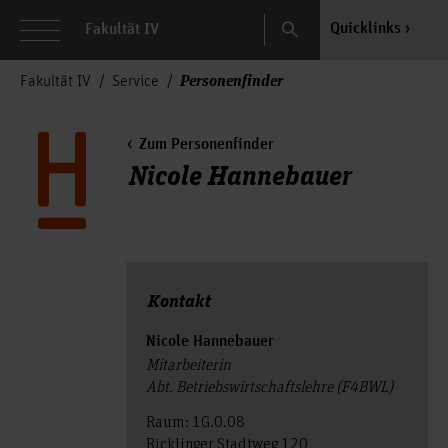
Search
Quicklinks
Fakultät IV
Personenfinder
Fakultät IV
Service
Zum Personenfinder
Nicole Hannebauer
Kontakt
Nicole Hannebauer
Mitarbeiterin
Abt. Betriebswirtschaftslehre (F4BWL)
Raum: 1G.0.08
Ricklinger Stadtweg 120