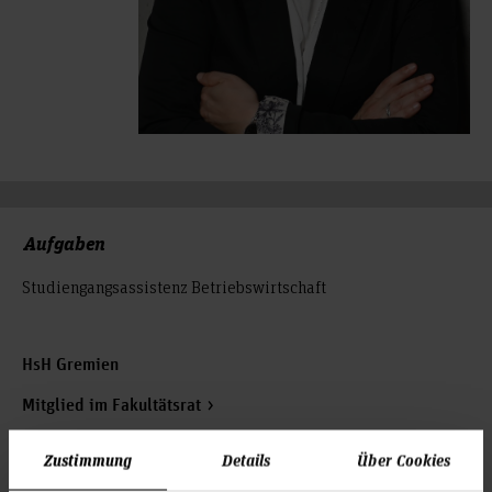
Aufgaben
Studiengangsassistenz Betriebswirtschaft
HsH Gremien
Mitglied im Fakultätsrat
Vertretung Prüfungsausschuss
Zustimmung
Details
Über Cookies