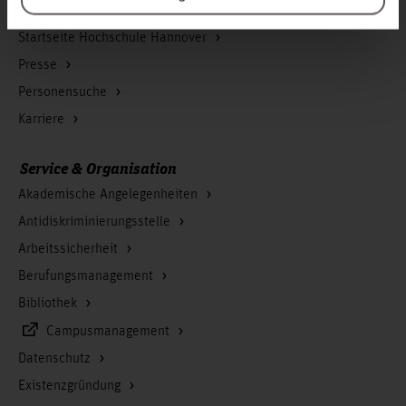
Kontakt und Anreise
Startseite Hochschule Hannover
Presse
Personensuche
Karriere
Service & Organisation
Akademische Angelegenheiten
Antidiskriminierungsstelle
Arbeitssicherheit
Berufungsmanagement
Bibliothek
Campusmanagement
Datenschutz
Existenzgründung