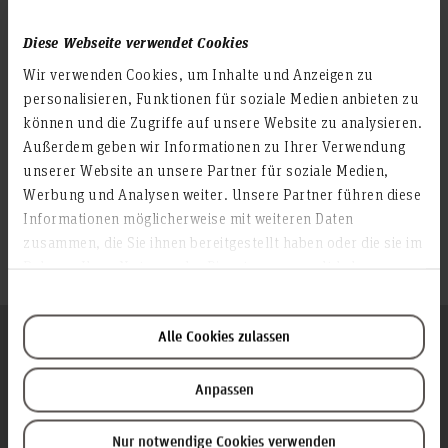
Diese Webseite verwendet Cookies
Sortierung:
Wir verwenden Cookies, um Inhalte und Anzeigen zu
personalisieren, Funktionen für soziale Medien anbieten zu
Aufsteigend
können und die Zugriffe auf unsere Website zu analysieren.
Außerdem geben wir Informationen zu Ihrer Verwendung
unserer Website an unsere Partner für soziale Medien,
Werbung und Analysen weiter. Unsere Partner führen diese
Termine nach Vereinbarung per Mail
Informationen möglicherweise mit weiteren Daten
zusammen, die Sie ihnen bereitgestellt haben oder die sie im
Rahmen Ihrer Nutzung der Dienste gesammelt haben.
Folgen Sie uns
Alle Cookies zulassen
Zum Seitenanfang
Anpassen
Infos zur Hochschule
Nur notwendige Cookies verwenden