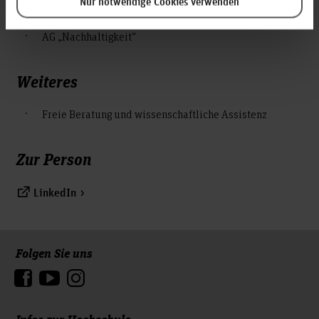
Nur notwendige Cookies verwenden
Fakultätsrat Fakultät IV
AG „KI in der Lehre“
AG „Nachhaltigkeit“
Weiteres
Freie Beratung und wissenschaftliche Assistenz
Zur Person
LinkedIn
Folgen Sie uns
Zum Seitenanfang
Infos zur Hochschule