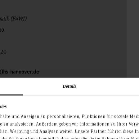
matik (F4WI)
92
120
at)hs-hannover.de
Details
kies
alte und Anzeigen zu personalisieren, Funktionen für soziale Med
te zu analysieren. Außerdem geben wir Informationen zu Ihrer Ve
dien, Werbung und Analysen weiter. Unsere Partner führen diese I
die Sie ihnen bereitgestellt haben oder die sie im Rahmen Ihrer N