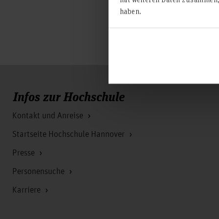
HsH Gremien
haben.
Vertretung im Prüfungsau
Infos zur Hochschule
Kontakt und Anreise
Startseite Hochschule Hannover
Presse
Personensuche
Karriere