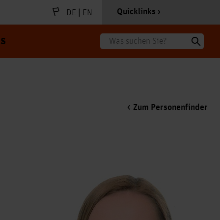
|
Quicklinks
DE
EN
s
Suche
Zum Personenfinder