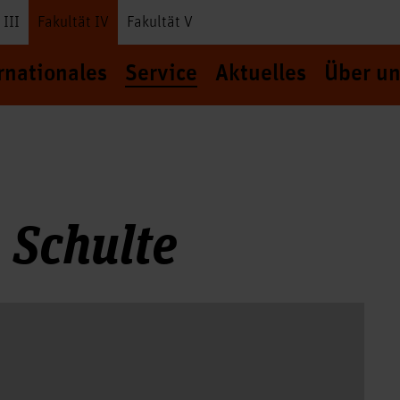
 III
Fakultät IV
Fakultät V
rnationales
Service
Aktuelles
Über un
 Schulte