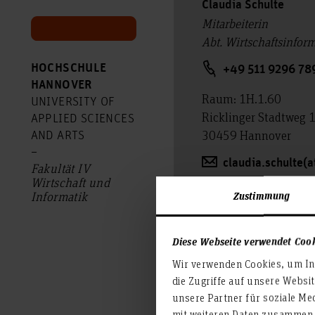
Claudia Schulte
Mitarbeiterin
Abt. Wirtschaftsinfor
HOCHSCHULE
+49 511 9296 78
HANNOVER
Raum: 1H.1.60
UNIVERSITY OF
Ricklinger Stadtweg 
APPLIED SCIENCES
30459 Hannover
AND ARTS
–
claudia.schulte(
Fakultät IV
Wirtschaft und
Zustimmung
Informatik
Diese Webseite verwendet Coo
Wir verwenden Cookies, um Inh
die Zugriffe auf unsere Websi
unsere Partner für soziale Me
mit weiteren Daten zusammen, 