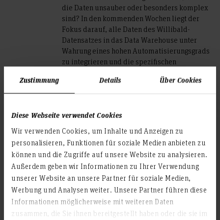
die Daten unsauber oder besonders komplex
sind? In den kommenden Wochen liegt der
Fokus darauf, alle Daten des Willibald-
Datensatzes in das Data Warehouse unter
Wahrung eines hohen Automatisierungsgrads
zu integrieren und die spezifischen
Anforderungen und Problemstellungen der
Zustimmung
Details
Über Cookies
WERTGARANTIE Group hierbei zu
berücksichtigen.
Diese Webseite verwendet Cookies
Teilen
Wir verwenden Cookies, um Inhalte und Anzeigen zu
personalisieren, Funktionen für soziale Medien anbieten zu
können und die Zugriffe auf unsere Website zu analysieren.
Außerdem geben wir Informationen zu Ihrer Verwendung
unserer Website an unsere Partner für soziale Medien,
Projektrelevanz und Ausblick
Werbung und Analysen weiter. Unsere Partner führen diese
Informationen möglicherweise mit weiteren Daten
Durch den Einsatz regelbasierter Algorithmen und den
zusammen, die Sie ihnen bereitgestellt haben oder die sie im
Verzicht auf KI-Tools, konnte sichergestellt werden, dass die