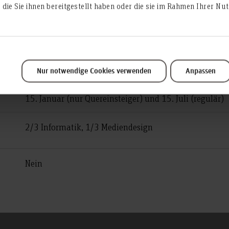
die Sie ihnen bereitgestellt haben oder die sie im Rahmen Ihrer N
örtlich zulassungs­beschränkt
Informatik, Information, Mathematik, Medien, MINT, T
7 Semester
Nur notwendige Cookies verwenden
Anpassen
15. Januar (nur Quereinsteiger) und 15. Juli (regulär)
2/3 Informatik, 1/3 Mediendesign
Nein