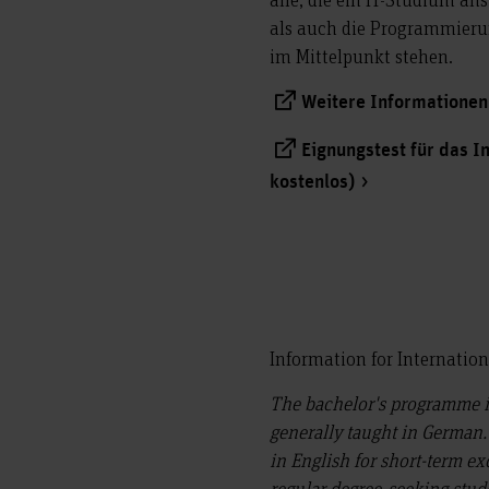
als auch die Programmieru
im Mittelpunkt stehen.
Weitere Informatione
Eignungstest für das I
kostenlos)
Information for Internatio
The bachelor's programme 
generally taught in German.
in English for short-term e
regular degree-seeking stude