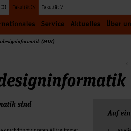
 III
Fakultät IV
Fakultät V
rnationales
Service
Aktuelles
Über un
designinformatik (MDI)
design­informatik
matik sind
Auf ein
ie durchdringt unseren Alltag immer
Studi