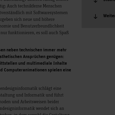
rtig: Auch technikferne Menschen
bstverständlich mit Softwaresystemen
Weite
rgeben sich neue und höhere
nomie und Benutzerfreundlichkeit
t nur funktionieren, es soll auch Spaß
en neben technischen immer mehr
ästhetischen Ansprüchen genügen:
ttstellen und multimediale Inhalte
und Computeranimationen spielen eine
endesigninformatik schlägt eine
taltung und Informatik und führt
hoden und Arbeitsweisen beider
ndesigninformatik wendet sich an
streben, in dem sowohl die Gestaltung