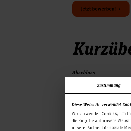
Jetzt bewerben!
Kurzübe
Abschluss
Zustimmung
Studienbeginn
Diese Webseite verwendet Coo
Fächergruppe
Wir verwenden Cookies, um Inh
die Zugriffe auf unsere Websi
Studienform
unsere Partner für soziale Me