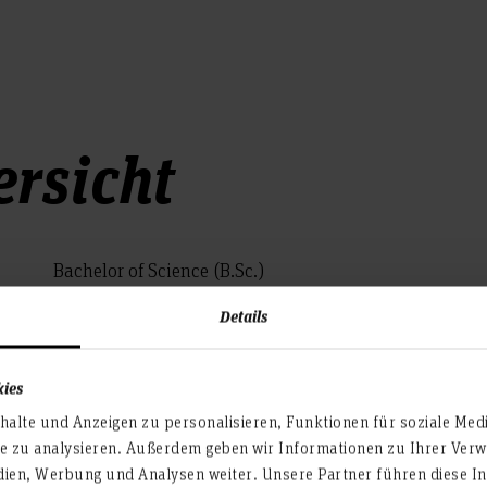
rsicht
Bachelor of Science (B.Sc.)
Details
Wintersemester
kies
Informatik, Gestaltung, Medieninformatik, MINT
alte und Anzeigen zu personalisieren, Funktionen für soziale Med
te zu analysieren. Außerdem geben wir Informationen zu Ihrer Ve
Voll- und Teilzeit
dien, Werbung und Analysen weiter. Unsere Partner führen diese I