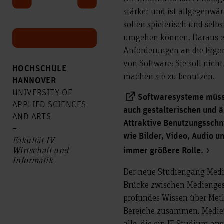
stärker und ist allgegenwä
sollen spielerisch und sel
umgehen können. Daraus e
Anforderungen an die Ergo
von Software: Sie soll nich
HOCHSCHULE
machen sie zu benutzen.
HANNOVER
UNIVERSITY OF
Softwaresysteme müss
APPLIED SCIENCES
auch gestalterischen und 
AND ARTS
Attraktive Benutzungsschni
–
wie Bilder, Video, Audio 
Fakultät IV
Wirtschaft und
immer größere Rolle.
Informatik
Der neue Studiengang Medi
Brücke zwischen Medienges
profundes Wissen über Met
Bereiche zusammen. Medie
alle, die ein IT-Studium an