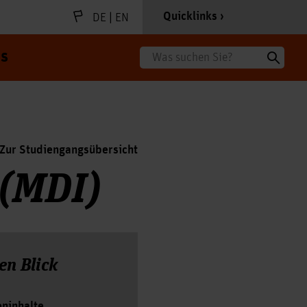
|
Quicklinks
DE
EN
s
Suche
Zur Studiengangsübersicht
 (MDI)
en Blick
eninhalte