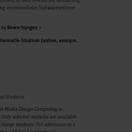
ng multimedialer Softwaresysteme
n zu Bewerbungen
nformatik-Studium (online, anonym,
nal Students
in Media Design Computing is
 Only selected modules are available
xchange students. For admission as a
nt, a DSH 2 certificate (or