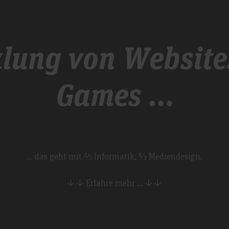
lung von Website
Games ...
... das geht mit ⅔ Informatik, ⅓ Mediendesign.
↓ ↓ Erfahre mehr ... ↓ ↓