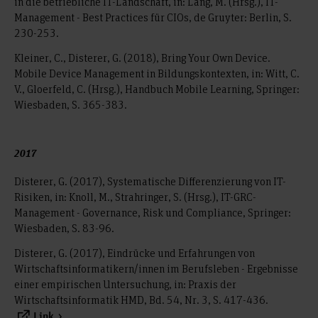
in die betriebliche IT-Landschaft, in: Lang, M. (Hrsg.), IT-
Management - Best Practices für CIOs, de Gruyter: Berlin, S.
230-253.
Kleiner, C., Disterer, G. (2018), Bring Your Own Device.
Mobile Device Management in Bildungskontexten, in: Witt, C.
V., Gloerfeld, C. (Hrsg.), Handbuch Mobile Learning, Springer:
Wiesbaden, S. 365-383.
2017
Disterer, G. (2017), Systematische Differenzierung von IT-
Risiken, in: Knoll, M., Strahringer, S. (Hrsg.), IT-GRC-
Management - Governance, Risk und Compliance, Springer:
Wiesbaden, S. 83-96.
Disterer, G. (2017), Eindrücke und Erfahrungen von
Wirtschaftsinformatikern/innen im Berufsleben - Ergebnisse
einer empirischen Untersuchung, in: Praxis der
Wirtschaftsinformatik HMD, Bd. 54, Nr. 3, S. 417-436.
Link