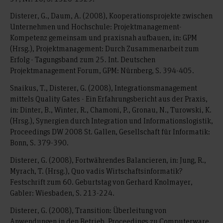
Disterer, G., Daum, A. (2008), Kooperationsprojekte zwischen
Unternehmen und Hochschule: Projektmanagement-
Kompetenz gemeinsam und praxisnah aufbauen, in: GPM
(Hrsg.), Projektmanagement: Durch Zusammenarbeit zum
Erfolg - Tagungsband zum 25. Int. Deutschen
Projektmanagement Forum, GPM: Nürnberg, S. 394-405.
Snaikus, T., Disterer, G. (2008), Integrationsmanagement
mittels Quality Gates - Ein Erfahrungsbericht aus der Praxis,
in: Dinter, B., Winter, R., Chamoni, P., Gronau, N., Turowski, K.
(Hrsg.), Synergien durch Integration und Informationslogistik,
Proceedings DW 2008 St. Gallen, Gesellschaft für Informatik:
Bonn, S. 379-390.
Disterer, G. (2008), Fortwährendes Balancieren, in: Jung, R.,
Myrach, T. (Hrsg.), Quo vadis Wirtschaftsinformatik?
Festschrift zum 60. Geburtstag von Gerhard Knolmayer,
Gabler: Wiesbaden, S. 213-224.
Disterer, G. (2008), Transition: Überleitung von
Anwendungen in den Betrieb, Proceedings zu Computerware