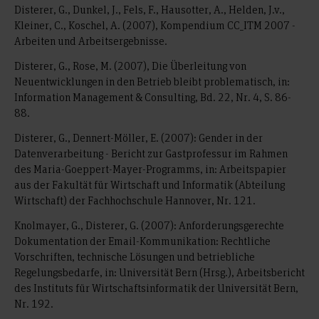
Disterer, G., Dunkel, J., Fels, F., Hausotter, A., Helden, J.v.,
Kleiner, C., Koschel, A. (2007), Kompendium CC_ITM 2007 -
Arbeiten und Arbeitsergebnisse.
Disterer, G., Rose, M. (2007), Die Überleitung von
Neuentwicklungen in den Betrieb bleibt problematisch, in:
Information Management & Consulting, Bd. 22, Nr. 4, S. 86-
88.
Disterer, G., Dennert-Möller, E. (2007): Gender in der
Datenverarbeitung - Bericht zur Gastprofessur im Rahmen
des Maria-Goeppert-Mayer-Programms, in: Arbeitspapier
aus der Fakultät für Wirtschaft und Informatik (Abteilung
Wirtschaft) der Fachhochschule Hannover, Nr. 121.
Knolmayer, G., Disterer, G. (2007): Anforderungsgerechte
Dokumentation der Email-Kommunikation: Rechtliche
Vorschriften, technische Lösungen und betriebliche
Regelungsbedarfe, in: Universität Bern (Hrsg.), Arbeitsbericht
des Instituts für Wirtschaftsinformatik der Universität Bern,
Nr. 192.