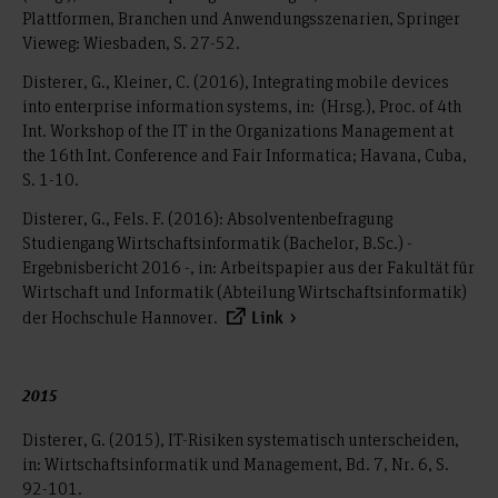
Plattformen, Branchen und Anwendungsszenarien, Springer
Vieweg: Wiesbaden, S. 27-52.
Disterer, G., Kleiner, C. (2016), Integrating mobile devices
into enterprise information systems, in: (Hrsg.), Proc. of 4th
Int. Workshop of the IT in the Organizations Management at
the 16th Int. Conference and Fair Informatica; Havana, Cuba,
S. 1-10.
Disterer, G., Fels. F. (2016): Absolventenbefragung
Studiengang Wirtschaftsinformatik (Bachelor, B.Sc.) -
Ergebnisbericht 2016 -, in: Arbeitspapier aus der Fakultät für
Wirtschaft und Informatik (Abteilung Wirtschaftsinformatik)
der Hochschule Hannover.
Link
2015
Disterer, G. (2015), IT-Risiken systematisch unterscheiden,
in: Wirtschaftsinformatik und Management, Bd. 7, Nr. 6, S.
92-101.