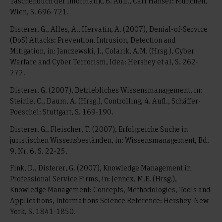
Taschenbuch der Informatik, 6. Aufl., Carl Hanser: München,
Wien, S. 696-721.
Disterer, G., Alles, A., Hervatin, A. (2007), Denial-of-Service
(DoS) Attacks: Prevention, Intrusion, Detection and
Mitigation, in: Janczewski, J., Colarik, A.M. (Hrsg.), Cyber
Warfare and Cyber Terrorism, Idea: Hershey et al, S. 262-
272.
Disterer, G. (2007), Betriebliches Wissensmanagement, in:
Steinle, C., Daum, A. (Hrsg.), Controlling, 4. Aufl., Schäffer-
Poeschel: Stuttgart, S. 169-190.
Disterer, G., Fleischer, T. (2007), Erfolgreiche Suche in
juristischen Wissensbeständen, in: Wissensmanagement, Bd.
9, Nr. 6, S. 22-25.
Fink, D., Disterer, G. (2007), Knowledge Management in
Professional Service Firms, in: Jennex, M.E. (Hrsg.),
Knowledge Management: Concepts, Methodologies, Tools and
Applications, Informations Science Reference: Hershey-New
York, S. 1841-1850.