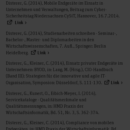
Disterer, G. (2014), Mobile Endgeräte im Einsatz in
Unternehmen und Verwaltungen, Beitrag zum Cyber-
Sicherheitstag Niedersachsen CySiT, Hannover, 16.7.2014.
Link
Disterer, G. (2014), Studienarbeiten schreiben - Seminar-,
Bachelor-, Master- und Diplomarbeiten in den
Wirtschaftswissenschaften, 7. Aufl., Springer: Berlin
Heidelberg.
Link
Disterer, G., Kleiner, C. (2014), Einsatz privater Endgeräte im
Unternehmen: BYOD, in: Lang, M. (Hrsg.), CIO-Handbuch
(Band III): Strategien für die innovative und agile IT-
Organisation, Symposion: Düsseldorf, S. 111-130.
Link
Disterer, G., Kunert, O., Eibich-Meyer, I. (2014),
Servicekataloge - Qualitätsmerkmale und
Qualitätsmessungen, in: HMD Praxis der
Wirtschaftsinformatik, Bd. 51, Nr. 3, S. 362-374.
Disterer, G., Kleiner, C. (2014), Compliance von mobilen
Endgeräten, in: HMD Praxis der Wirtschaftsinformatik, Bd.