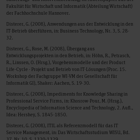
Fakultät für Wirtschaft und Informatik (Abteilung Wirtschaft)
der Fachhochschule Hannover.
Disterer, G. (2008), Anwendungen aus der Entwicklung in den
IT-Betrieb überführen, in: Business Technology, Nr. 3, S. 28-
32.
Disterer, G., Rose, M. (2008), Übergang aus
Entwicklungsprojekten in den Betrieb, in: Höhn, R., Petrasch,
R., Linssen, O. (Hrsg.), Vorgehensmodelle und der Product
Life-Cycle - Projekt und Betrieb von IT-Lösungen (Proc. 15.
Workshop der Fachgruppe WI-VM der Gesellschaft für
Informatik GI), Shaker: Aachen, S. 19-30.
Disterer, G. (2008), Impediments for Knowledge Sharing in
Professional Service Firms, in: Khosrow-Pour, M. (Hrsg.),
Encyclopedia of Information Science and Technology, 2. Aufl.,
Idea: Hershey, S. 1845-1850.
Disterer, G. (2008), ITIL als Referenzmodell für das IT
Service Management, in: Das Wirtschaftsstudium WISU, Bd.
37, Nr. 10, S. 1320-1329.