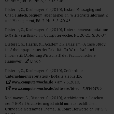
Studium, Bd. 39, Nr. 6, S. 302-306.
Disterer, G., Knolmayer, G. (2010), Instant Messaging und
Chat: einfach, bequem, aber heikel, in: Wirtschaftsinformatik
und Management, Bd. 2, Nr. 3, S. 40-43.
Disterer, G., Knolmayer, G. (2010), Unternehmensreputation:
E-Mails - ein Risiko, in: Computerwoche, Nr. 20-21, S. 36-37.
Disterer, G., Harris, M., Academic Plagiarism - A Case Study,
in: Arbeitspapier aus der Fakultät für Wirtschaft und
Informatik (Abteilung Wirtschaft) der Fachhochschule
Hannover.
Link
Disterer, G., Knolmayer, G. (2010), Gefährdete
Unternehmensreputation - E-Mails als Risiko,
am 7.5.2010;
www.computerwoche.de
www.computerwoche.de/software/bi-ecm/1934673
Knolmayer, G., Disterer, G. (2010), Archivieren ja, Löschen
nein? E-Mail Archivierung ist nicht nur aus rechtlichen
Gründen ein brisantes Thema, in: Computerworld.ch, Nr. 5, S.