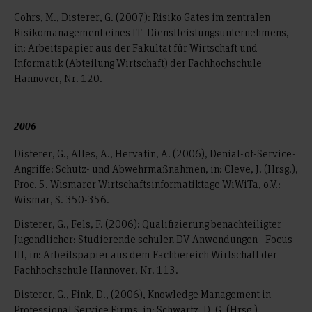
Cohrs, M., Disterer, G. (2007): Risiko Gates im zentralen
Risikomanagement eines IT- Dienstleistungsunternehmens,
in: Arbeitspapier aus der Fakultät für Wirtschaft und
Informatik (Abteilung Wirtschaft) der Fachhochschule
Hannover, Nr. 120.
2006
Disterer, G., Alles, A., Hervatin, A. (2006), Denial-of-Service-
Angriffe: Schutz- und Abwehrmaßnahmen, in: Cleve, J. (Hrsg.),
Proc. 5. Wismarer Wirtschaftsinformatiktage WiWiTa, o.V.:
Wismar, S. 350-356.
Disterer, G., Fels, F. (2006): Qualifizierung benachteiligter
Jugendlicher: Studierende schulen DV-Anwendungen - Focus
III, in: Arbeitspapier aus dem Fachbereich Wirtschaft der
Fachhochschule Hannover, Nr. 113.
Disterer, G., Fink, D., (2006), Knowledge Management in
Professional Service Firms, in: Schwartz, D. G. (Hrsg.),