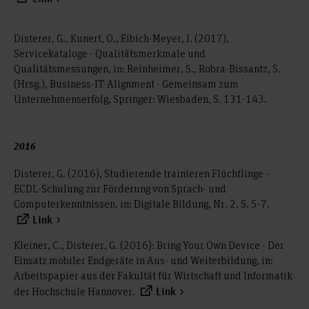
Disterer, G., Kunert, O., Eibich-Meyer, I. (2017),
Servicekataloge - Qualitätsmerkmale und
Qualitätsmessungen, in: Reinheimer, S., Robra-Bissantz, S.
(Hrsg.), Business-IT-Alignment - Gemeinsam zum
Unternehmenserfolg, Springer: Wiesbaden, S. 131-143.
2016
Disterer, G. (2016), Studierende trainieren Flüchtlinge -
ECDL-Schulung zur Förderung von Sprach- und
Computerkenntnissen, in: Digitale Bildung, Nr. 2, S. 5-7.
Link
Kleiner, C., Disterer, G. (2016): Bring Your Own Device - Der
Einsatz mobiler Endgeräte in Aus- und Weiterbildung, in:
Arbeitspapier aus der Fakultät für Wirtschaft und Informatik
der Hochschule Hannover.
Link