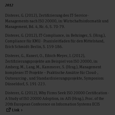
2012
Disterer, G. (2012), Zertifizierung des IT-Service-
Managements nach ISO 20000, in: Wirtschaftsinformatik und
Management, Bd. 4, Nr. 6, S. 70-79.
Disterer, G. (2012), IT-Compliance, in: Behringer, S. (Hrsg.),
Compliance für KMU - Praxisleitfaden für den Mittelstand,
Erich Schmidt: Berlin, S. 159-186.
Disterer, G., Kunert, O., Eibich-Meyer, I. (2012),
Zertifizierungsprojekte am Beispiel von ISO 20000, in:
Amberg, M., Lang, M., Kammerer, S. (Hrsg.), Management
komplexer IT-Projekte – Praktische Ansätze für Cloud-,
Outsourcing-, und Standardisierungsprojekte, Symposion:
Düsseldorf, S. 191-223.
Disterer, G. (2012), Why Firms Seek ISO 20000 Certification -
A Study of ISO 20000 Adoption, in: AIS (Hrsg.), Proc. of the
20th European Conference on Information Systems ECIS
Link