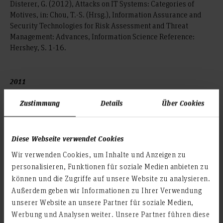
Disterer, G. (2012), Attacks on IT Systems: Categories of
Motives, in: Chou, T.-S. (Hrsg.), Information Assurance and
Security Technologies for Risk Assessment and Threat
Management: Advances, Information Science Reference:
Hershey, S. 1-16.
2011
Disterer, G. (2011), ISO 20000 bringt IT-Services voran, in:
Zustimmung
Details
Über Cookies
Computerworld (CH), Nr. 20 (vom 4.11.2011), S. 28-29.
Disterer, G., Wittek, M. (2011), IT-Compliance mit dem
Diese Webseite verwendet Cookies
Unified Compliance Framework UCF, in: Hakin9 IT Security
Magazin, Nr. 11, S. 29-34.
Link
Wir verwenden Cookies, um Inhalte und Anzeigen zu
personalisieren, Funktionen für soziale Medien anbieten zu
Disterer, G. (2011): ISO 20000: Beachtliche interne
können und die Zugriffe auf unsere Website zu analysieren.
Verbesserungen realisiert, in: Arbeitspapier aus der Fakultät
Außerdem geben wir Informationen zu Ihrer Verwendung
für Wirtschaft und Informatik der Fachhochschule Hannover.
unserer Website an unsere Partner für soziale Medien,
Disterer, G., Wittek, M. (2011), IT-Risikomanagement in
Werbung und Analysen weiter. Unsere Partner führen diese
Versicherungsunternehmen, in: Information Management &