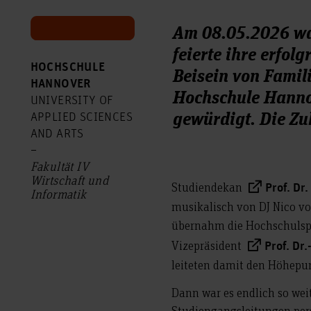
Am 08.05.2026 war
feierte ihre erfo
HOCHSCHULE
Beisein von Famil
HANNOVER
Hochschule Hanno
UNIVERSITY OF
gewürdigt. Die Z
APPLIED SCIENCES
AND ARTS
–
Fakultät IV
Wirtschaft und
Studiendekan
Prof. Dr
Informatik
musikalisch von DJ Nico vo
übernahm die Hochschulspi
Vizepräsident
Prof. Dr.
leiteten damit den Höhepun
Dann war es endlich so we
Studiengangsleitungen per