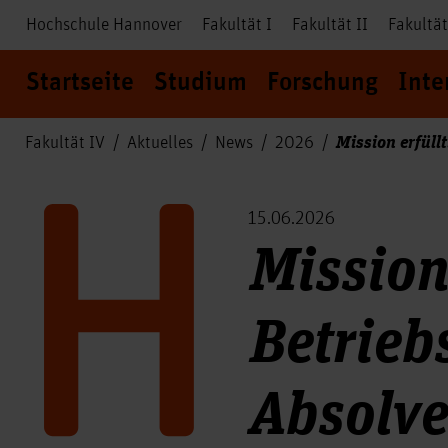
Hochschule Hannover
Fakultät I
Fakultät II
Fakultät
Startseite
Studium
Forschung
Inte
Mission erfüll
Fakultät IV
Aktuelles
News
2026
15.06.2026
Mission
Betriebs
Absolve