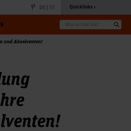
|
EN
Quicklinks
DE
s
Suche
nen und Absolventen!
ilung
ihre
lventen!