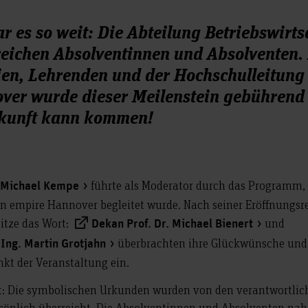
 es so weit: Die Abteilung Betriebswirts
lgreichen Absolventinnen und Absolventen.
ien, Lehrenden und der Hochschulleitung
ver wurde dieser Meilenstein gebührend
ukunft kann kommen!
führte als Moderator durch das Programm,
. Michael Kempe
n empire Hannover begleitet wurde. Nach seiner Eröffnungsr
tze das Wort:
und
Dekan Prof. Dr. Michael Bienert
überbrachten ihre Glückwünsche und
-Ing. Martin Grotjahn
kt der Veranstaltung ein.
it: Die symbolischen Urkunden wurden von den verantwortlic
sönlich überreicht. Die Absolventinnen und Absolventen n