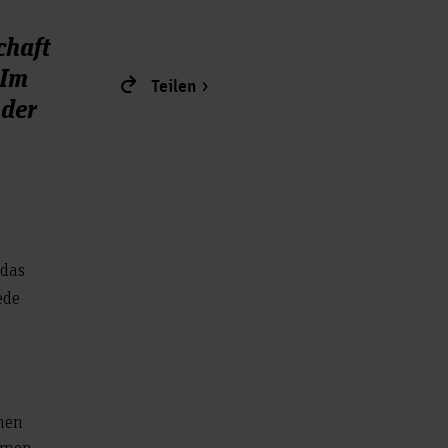
chaft
 Im
Teilen
 der
 das
ede
hen
ahmen