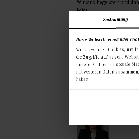
Wir sind begeistert und da
Feier!
Zustimmung
Nicole Hannebauer & Nicol
Diese Webseite verwendet Coo
Wir verwenden Cookies, um Inh
die Zugriffe auf unsere Websi
unsere Partner für soziale Me
mit weiteren Daten zusammen, 
Die Abteilung Betriebswirtsc
haben.
Absolventinnen und Absol