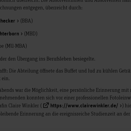
ichnungen entgegen, überreicht durch:
(BBA)
ithecker
(MBD)
chterborn
mpe (MU-MBA)
 der den Übergang ins Berufsleben besiegelte.
chafft: Die Abteilung öffnete das Buffet und lud zu kühlen Getr
 ein.
 Abends war die Möglichkeit, eine persönliche Erinnerung mit
lnehmenden konnten sich vor einer professionellen Fotolein
fin Claire Winkler (
) hi
https://www.clairewinkler.de/
leibende Erinnerung an die ereignisreiche Studienzeit an der