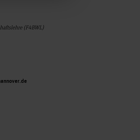
schaftslehre (F4BWL)
hannover.de