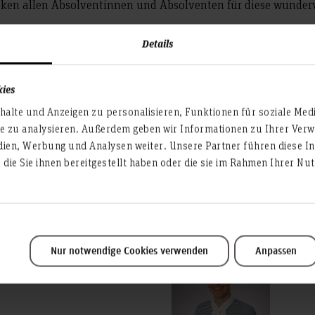
nken allen Absolventinnen und Absolventen für diese wunder
Details
e Nienburg
kies
alte und Anzeigen zu personalisieren, Funktionen für soziale Med
te zu analysieren. Außerdem geben wir Informationen zu Ihrer Ve
dien, Werbung und Analysen weiter. Unsere Partner führen diese I
die Sie ihnen bereitgestellt haben oder die sie im Rahmen Ihrer N
haft feiert ihre
venten
Nur notwendige Cookies verwenden
Anpassen