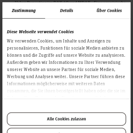
Value Reporting im DAX 40 und MDAX - Eine empirische
Analyse vor dem Hintergrund der gestiegenen
Zustimmung
Details
Über Cookies
Bedeutung des Sustainability Reportings
(Forschungsprojekt 2025)
Diese Webseite verwendet Cookies
Veröffentlichungen
Wir verwenden Cookies, um Inhalte und Anzeigen zu
personalisieren, Funktionen für soziale Medien anbieten zu
Veröffentlichungen
können und die Zugriffe auf unsere Website zu analysieren.
Außerdem geben wir Informationen zu Ihrer Verwendung
unserer Website an unsere Partner für soziale Medien,
Werbung und Analysen weiter. Unsere Partner führen diese
Aktivitäten
Informationen möglicherweise mit weiteren Daten
zusammen, die Sie ihnen bereitgestellt haben oder die sie im
Rahmen Ihrer Nutzung der Dienste gesammelt haben.
HsH Gremien
Mitglied Senat
Alle Cookies zulassen
Mitglied Fakultätsrat
Stellvertretendes Mitglied Prüfungsausschuss BWL
Stellvertretendes Mitglied Studienkommission